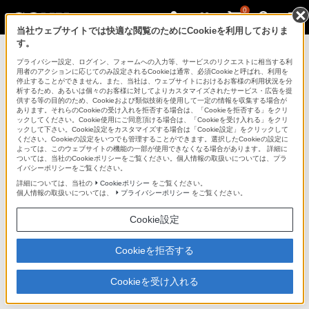
0
当社ウェブサイトでは快適な閲覧のためにCookieを利用しておりま
す。
テレビ ブラビア
プライバシー設定、ログイン、フォームへの入力等、サービスのリクエストに相当する利
用者のアクションに応じてのみ設定されるCookieは通常、必須Cookieと呼ばれ、利用を
停止することができません。また、当社は、ウェブサイトにおけるお客様の利用状況を分
析するため、あるいは個々のお客様に対してよりカスタマイズされたサービス・広告を提
KDL-32EX30R
供する等の目的のため、Cookieおよび類似技術を使用して一定の情報を収集する場合が
あります。それらのCookieの受け入れを拒否する場合は、「Cookieを拒否する」をクリ
ックしてください。Cookie使用にご同意頂ける場合は、「Cookieを受け入れる」をクリ
ックして下さい。Cookie設定をカスタマイズする場合は「Cookie設定」をクリックして
ください。Cookieの設定をいつでも管理することができます。選択したCookieの設定に
地上・BS・110度CSデジタルハイビジョン液晶テレビ
KDL-32EX30R
よっては、このウェブサイトの機能の一部が使用できなくなる場合があります。 詳細に
ついては、当社のCookieポリシーをご覧ください。個人情報の取扱いについては、プラ
イバシーポリシーをご覧ください。
商品の特長 | 音質
詳細については、当社の
Cookieポリシー
をご覧ください。
個人情報の取扱いについては、
プライバシーポリシー
をご覧ください。
前へ
次へ
Cookie設定
Cookieを拒否する
高音質機能
Cookieを受け入れる