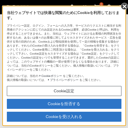
0
当社ウェブサイトでは快適な閲覧のためにCookieを利用しておりま
す。
テレビ ブラビア
プライバシー設定、ログイン、フォームへの入力等、サービスのリクエストに相当する利
用者のアクションに応じてのみ設定されるCookieは通常、必須Cookieと呼ばれ、利用を
停止することができません。また、当社は、ウェブサイトにおけるお客様の利用状況を分
析するため、あるいは個々のお客様に対してよりカスタマイズされたサービス・広告を提
KDL-32EX30R
供する等の目的のため、Cookieおよび類似技術を使用して一定の情報を収集する場合が
あります。それらのCookieの受け入れを拒否する場合は、「Cookieを拒否する」をクリ
ックしてください。Cookie使用にご同意頂ける場合は、「Cookieを受け入れる」をクリ
ックして下さい。Cookie設定をカスタマイズする場合は「Cookie設定」をクリックして
ください。Cookieの設定をいつでも管理することができます。選択したCookieの設定に
地上・BS・110度CSデジタルハイビジョン液晶テレビ
KDL-32EX30R
よっては、このウェブサイトの機能の一部が使用できなくなる場合があります。 詳細に
ついては、当社のCookieポリシーをご覧ください。個人情報の取扱いについては、プラ
イバシーポリシーをご覧ください。
商品の特長 | 便利な機能
詳細については、当社の
Cookieポリシー
をご覧ください。
個人情報の取扱いについては、
プライバシーポリシー
をご覧ください。
前へ
次へ
Cookie設定
Cookieを拒否する
便利に使える機能
Cookieを受け入れる