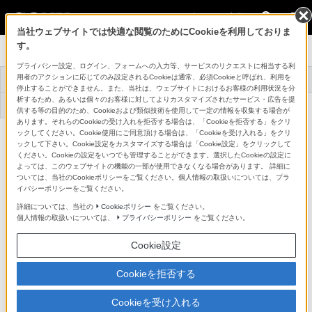
法人のお客様
当社ウェブサイトでは快適な閲覧のためにCookieを利用しておりま
す。
[法人向け] カメラ
プライバシー設定、ログイン、フォームへの入力等、サービスのリクエストに相当する利
用者のアクションに応じてのみ設定されるCookieは通常、必須Cookieと呼ばれ、利用を
トップ
おすすめ商品
導入事例
選べるサポート
停止することができません。また、当社は、ウェブサイトにおけるお客様の利用状況を分
析するため、あるいは個々のお客様に対してよりカスタマイズされたサービス・広告を提
お役立ち情報
お問い合わせ
供する等の目的のため、Cookieおよび類似技術を使用して一定の情報を収集する場合が
あります。それらのCookieの受け入れを拒否する場合は、「Cookieを拒否する」をクリ
ックしてください。Cookie使用にご同意頂ける場合は、「Cookieを受け入れる」をクリ
ックして下さい。Cookie設定をカスタマイズする場合は「Cookie設定」をクリックして
ください。Cookieの設定をいつでも管理することができます。選択したCookieの設定に
よっては、このウェブサイトの機能の一部が使用できなくなる場合があります。 詳細に
ついては、当社のCookieポリシーをご覧ください。個人情報の取扱いについては、プラ
イバシーポリシーをご覧ください。
詳細については、当社の
Cookieポリシー
をご覧ください。
個人情報の取扱いについては、
プライバシーポリシー
をご覧ください。
Cookie設定
Cookieを拒否する
Cookieを受け入れる