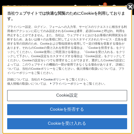
0
当社ウェブサイトでは快適な閲覧のためにCookieを利用しておりま
す。
DRU-530A
>
商品の特長
プライバシー設定、ログイン、フォームへの入力等、サービスのリクエストに相当する利
用者のアクションに応じてのみ設定されるCookieは通常、必須Cookieと呼ばれ、利用を
データストレージ
停止することができません。また、当社は、ウェブサイトにおけるお客様の利用状況を分
析するため、あるいは個々のお客様に対してよりカスタマイズされたサービス・広告を提
供する等の目的のため、Cookieおよび類似技術を使用して一定の情報を収集する場合が
あります。それらのCookieの受け入れを拒否する場合は、「Cookieを拒否する」をクリ
ックしてください。Cookie使用にご同意頂ける場合は、「Cookieを受け入れる」をクリ
DRU-530A
ックして下さい。Cookie設定をカスタマイズする場合は「Cookie設定」をクリックして
ください。Cookieの設定をいつでも管理することができます。選択したCookieの設定に
よっては、このウェブサイトの機能の一部が使用できなくなる場合があります。 詳細に
内蔵型DVD/CDリライタブルドライブ
DRU-530A
ついては、当社のCookieポリシーをご覧ください。個人情報の取扱いについては、プラ
イバシーポリシーをご覧ください。
詳細については、当社の
Cookieポリシー
をご覧ください。
個人情報の取扱いについては、
プライバシーポリシー
をご覧ください。
商品の特長
Cookie設定
さまざまなフォーマットで書き込みが可能。
Cookieを拒否する
Cookieを受け入れる
用途に応じて活用するディスクを選択でき、スピーディ
ーに書き込みや読み出しが行えます。