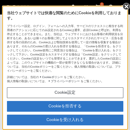
0
当社ウェブサイトでは快適な閲覧のためにCookieを利用しておりま
す。
ラインアップ
>
DRX-530UL
プライバシー設定、ログイン、フォームへの入力等、サービスのリクエストに相当する利
用者のアクションに応じてのみ設定されるCookieは通常、必須Cookieと呼ばれ、利用を
データストレージ
停止することができません。また、当社は、ウェブサイトにおけるお客様の利用状況を分
析するため、あるいは個々のお客様に対してよりカスタマイズされたサービス・広告を提
供する等の目的のため、Cookieおよび類似技術を使用して一定の情報を収集する場合が
あります。それらのCookieの受け入れを拒否する場合は、「Cookieを拒否する」をクリ
ックしてください。Cookie使用にご同意頂ける場合は、「Cookieを受け入れる」をクリ
DRX-530UL
ックして下さい。Cookie設定をカスタマイズする場合は「Cookie設定」をクリックして
ください。Cookieの設定をいつでも管理することができます。選択したCookieの設定に
よっては、このウェブサイトの機能の一部が使用できなくなる場合があります。 詳細に
DVD+R 8倍速、CD-R 40倍速の高速書き込みに対応。パソコンに応
ついては、当社のCookieポリシーをご覧ください。個人情報の取扱いについては、プラ
イバシーポリシーをご覧ください。
じて接続が選べるi.LINKとUSBの2つのインターフェースを搭載し
た、外付け型DVD/CDリライタブルドライブ「DRX-530UL」
詳細については、当社の
Cookieポリシー
をご覧ください。
個人情報の取扱いについては、
プライバシーポリシー
をご覧ください。
外付け型DVD/CDリライタブルドライブ
DRX-530UL
Cookie設定
生産完了
Cookieを拒否する
オープン価格
Cookieを受け入れる