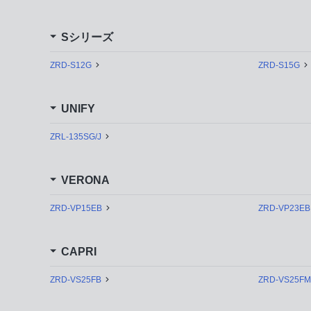
Sシリーズ
ZRD-S12G
ZRD-S15G
UNIFY
ZRL-135SG/J
VERONA
ZRD-VP15EB
ZRD-VP23EB
CAPRI
ZRD-VS25FB
ZRD-VS25FM