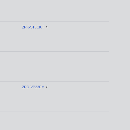
ZRK-S15GK/F
ZRD-VP23EM