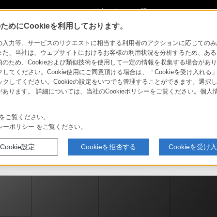
ショ
総合サポート・お問
ご購入検討
い合わせ
めにCookieを利用しております。
力等、サービスのリクエストに相当する利用者のアクションに応じてのみ設定され
また、当社は、ウェブサイトにおけるお客様の利用状況を分析するため、ある
ため、Cookieおよび類似技術を使用して一定の情報を収集する場合がありま
クしてください。Cookie使用にご同意頂ける場合は、「Cookieを受け入れる
リックしてください。Cookieの設定をいつでも管理することができます。選択し
介
システム構成例
あります。 詳細については、当社のCookieポリシーをご覧ください。個
をご覧ください。
シーポリシー
をご覧ください。
特長
Cookie設定
Cookieを拒否する
Cookieを受け