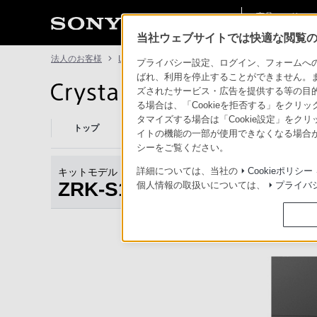
商品・ソリュー
法人のお客様
ン情報
当社ウェブサイトでは快適な閲覧のた
法人のお客様
LEDディスプレイ Crystal LED
ZRK-S12GK/F
プライバシー設定、ログイン、フォームへの入
ばれ、利用を停止することができません。
ズされたサービス・広告を提供する等の目的の
LEDディスプレイ Crystal LED
る場合は、「Cookieを拒否する」をクリッ
タマイズする場合は「Cookie設定」をク
トップ
Crystal LEDとは
商品一覧
事例紹
イトの機能の一部が使用できなくなる場合が
シーをご覧ください。
詳細については、当社の
Cookieポリシー
キットモデル
ZRK-S12GK/F
個人情報の取扱いについては、
プライバ
商品トップ