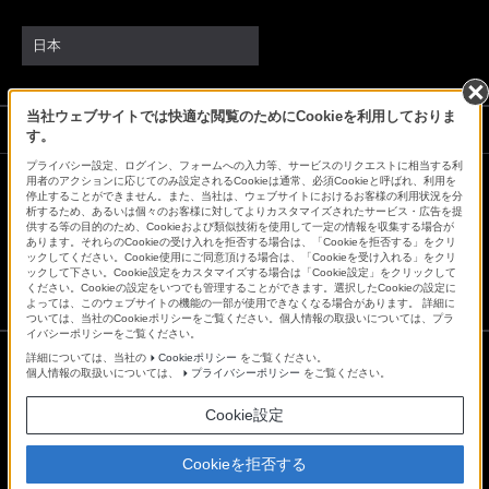
日本
当社ウェブサイトでは快適な閲覧のためにCookieを利用しておりま
ソニーストアでのお買い物にあたって
す。
プライバシー設定、ログイン、フォームへの入力等、サービスのリクエストに相当する利
用者のアクションに応じてのみ設定されるCookieは通常、必須Cookieと呼ばれ、利用を
停止することができません。また、当社は、ウェブサイトにおけるお客様の利用状況を分
会社情報
採用情報
特約店のご案内
ニュースリリース
析するため、あるいは個々のお客様に対してよりカスタマイズされたサービス・広告を提
供する等の目的のため、Cookieおよび類似技術を使用して一定の情報を収集する場合が
環境情報
My Sony 利用規約
あります。それらのCookieの受け入れを拒否する場合は、「Cookieを拒否する」をクリ
ックしてください。Cookie使用にご同意頂ける場合は、「Cookieを受け入れる」をクリ
ックして下さい。Cookie設定をカスタマイズする場合は「Cookie設定」をクリックして
ください。Cookieの設定をいつでも管理することができます。選択したCookieの設定に
よっては、このウェブサイトの機能の一部が使用できなくなる場合があります。 詳細に
ついては、当社のCookieポリシーをご覧ください。個人情報の取扱いについては、プラ
イバシーポリシーをご覧ください。
詳細については、当社の
Cookieポリシー
をご覧ください。
個人情報の取扱いについては、
プライバシーポリシー
をご覧ください。
ご利用条件
プライバシーポリシー
Cookie設定
正しい表示への取り組み
Copyright 2026 Sony Marketing Inc.
Cookieを拒否する