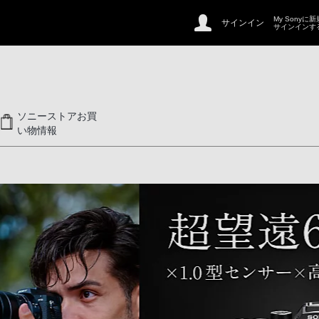
My Sonyに
サインイン
サインインす
ソニーストアお買
い物情報