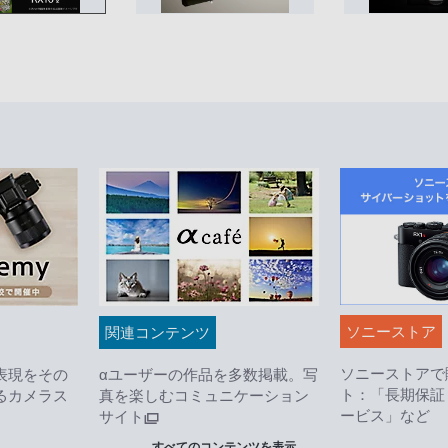
ソニーストア
関連コンテンツ
ソニーストアで
表現をその
αユーザーの作品を多数掲載。写
ト：「長期保証
るカメラス
真を楽しむコミュニケーション
ービス」など
サイト
すべてのコンテンツを表示