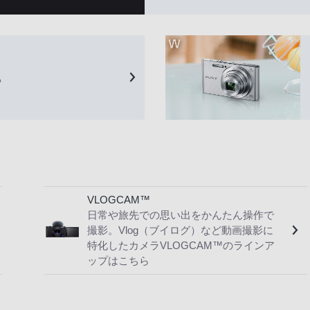
る
VLOGCAM™
日常や旅先での思い出をかんたん操作で
撮影。Vlog（ブイログ）など動画撮影に
特化したカメラVLOGCAM™のラインア
ップはこちら