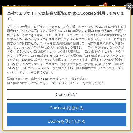
0
当社ウェブサイトでは快適な閲覧のためにCookieを利用しておりま
す。
デジタルスチルカメラ Cyber-shot
プライバシー設定、ログイン、フォームへの入力等、サービスのリクエストに相当する利
用者のアクションに応じてのみ設定されるCookieは通常、必須Cookieと呼ばれ、利用を
停止することができません。また、当社は、ウェブサイトにおけるお客様の利用状況を分
析するため、あるいは個々のお客様に対してよりカスタマイズされたサービス・広告を提
DSC-G3
供する等の目的のため、Cookieおよび類似技術を使用して一定の情報を収集する場合が
あります。それらのCookieの受け入れを拒否する場合は、「Cookieを拒否する」をクリ
ックしてください。Cookie使用にご同意頂ける場合は、「Cookieを受け入れる」をクリ
ックして下さい。Cookie設定をカスタマイズする場合は「Cookie設定」をクリックして
デジタルスチルカメラ
DSC-G3
ください。Cookieの設定をいつでも管理することができます。選択したCookieの設定に
よっては、このウェブサイトの機能の一部が使用できなくなる場合があります。 詳細に
ついては、当社のCookieポリシーをご覧ください。個人情報の取扱いについては、プラ
イバシーポリシーをご覧ください。
商品の特長 | 画像加工＆再生機能
詳細については、当社の
Cookieポリシー
をご覧ください。
個人情報の取扱いについては、
プライバシーポリシー
をご覧ください。
前へ
Cookie設定
撮った写真をアレンジして、思い出深い一枚
Cookieを拒否する
に。
スクラップブック／ペイント／カメラ内レタッ
Cookieを受け入れる
チ／マルチリサイズ