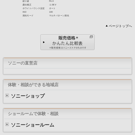
ページトップへ
シャッタースピード
1/320秒
絞り値
F4.0
露出補正
+0.3EV
ソニーの直営店
ホワイトバランス設定
オート
ISO
100
測光モード
マルチパターン測光
体験・相談ができる地域店
ソニーショップ
ショールームで体験・相談
ソニーショールーム