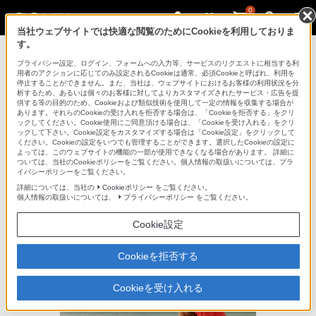
0
当社ウェブサイトでは快適な閲覧のためにCookieを利用しておりま
す。
デジタルスチルカメラ Cyber-shot
プライバシー設定、ログイン、フォームへの入力等、サービスのリクエストに相当する利
用者のアクションに応じてのみ設定されるCookieは通常、必須Cookieと呼ばれ、利用を
停止することができません。また、当社は、ウェブサイトにおけるお客様の利用状況を分
析するため、あるいは個々のお客様に対してよりカスタマイズされたサービス・広告を提
DSC-HX9V
供する等の目的のため、Cookieおよび類似技術を使用して一定の情報を収集する場合が
あります。それらのCookieの受け入れを拒否する場合は、「Cookieを拒否する」をクリ
ックしてください。Cookie使用にご同意頂ける場合は、「Cookieを受け入れる」をクリ
ックして下さい。Cookie設定をカスタマイズする場合は「Cookie設定」をクリックして
デジタルスチルカメラ
DSC-HX9V
ください。Cookieの設定をいつでも管理することができます。選択したCookieの設定に
よっては、このウェブサイトの機能の一部が使用できなくなる場合があります。 詳細に
ついては、当社のCookieポリシーをご覧ください。個人情報の取扱いについては、プラ
イバシーポリシーをご覧ください。
撮影サンプル
詳細については、当社の
Cookieポリシー
をご覧ください。
個人情報の取扱いについては、
プライバシーポリシー
をご覧ください。
Cookie設定
Cookieを拒否する
Cookieを受け入れる