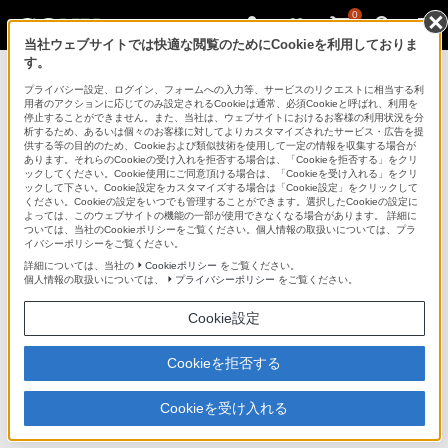
0
当社ウェブサイトでは快適な閲覧のためにCookieを利用しておりま
す。
デジタルスチルカメラ Cyber-shot
プライバシー設定、ログイン、フォームへの入力等、サービスのリクエストに相当する利
用者のアクションに応じてのみ設定されるCookieは通常、必須Cookieと呼ばれ、利用を
停止することができません。また、当社は、ウェブサイトにおけるお客様の利用状況を分
析するため、あるいは個々のお客様に対してよりカスタマイズされたサービス・広告を提
DSC-T70
供する等の目的のため、Cookieおよび類似技術を使用して一定の情報を収集する場合が
あります。それらのCookieの受け入れを拒否する場合は、「Cookieを拒否する」をクリ
ックしてください。Cookie使用にご同意頂ける場合は、「Cookieを受け入れる」をクリ
ックして下さい。Cookie設定をカスタマイズする場合は「Cookie設定」をクリックして
デジタルスチルカメラ
DSC-T70
ください。Cookieの設定をいつでも管理することができます。選択したCookieの設定に
よっては、このウェブサイトの機能の一部が使用できなくなる場合があります。 詳細に
ついては、当社のCookieポリシーをご覧ください。個人情報の取扱いについては、プラ
イバシーポリシーをご覧ください。
商品の特長 | 新発明 スマイルシャッタ
詳細については、当社の
Cookieポリシー
をご覧ください。
ー
個人情報の取扱いについては、
プライバシーポリシー
をご覧ください。
Cookie設定
次へ
Cookieを拒否する
笑顔を見つけて、自動撮影。新発明「スマイル
シャッター」
Cookieを受け入れる
嬉しくて、ついあふれてしまった笑顔や、心から楽しん