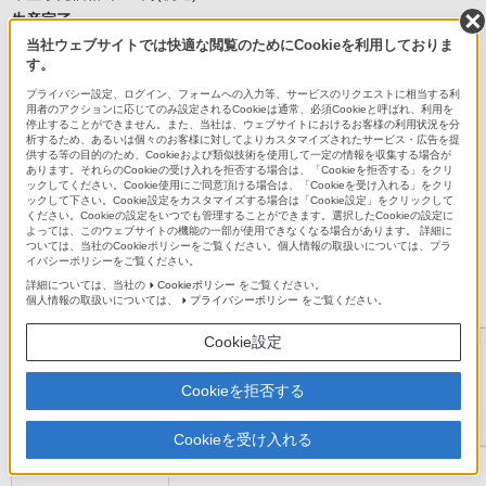
生産完了
当社ウェブサイトでは快適な閲覧のためにCookieを利用しておりま
商品詳細
す。
プライバシー設定、ログイン、フォームへの入力等、サービスのリクエストに相当する利
用者のアクションに応じてのみ設定されるCookieは通常、必須Cookieと呼ばれ、利用を
メモリースティック PRO-HG デュオ(4)
停止することができません。また、当社は、ウェブサイトにおけるお客様の利用状況を分
析するため、あるいは個々のお客様に対してよりカスタマイズされたサービス・広告を提
供する等の目的のため、Cookieおよび類似技術を使用して一定の情報を収集する場合が
あります。それらのCookieの受け入れを拒否する場合は、「Cookieを拒否する」をクリ
ックしてください。Cookie使用にご同意頂ける場合は、「Cookieを受け入れる」をクリ
ックして下さい。Cookie設定をカスタマイズする場合は「Cookie設定」をクリックして
ください。Cookieの設定をいつでも管理することができます。選択したCookieの設定に
よっては、このウェブサイトの機能の一部が使用できなくなる場合があります。 詳細に
ついては、当社のCookieポリシーをご覧ください。個人情報の取扱いについては、プラ
イバシーポリシーをご覧ください。
詳細については、当社の
Cookieポリシー
をご覧ください。
個人情報の取扱いについては、
プライバシーポリシー
をご覧ください。
メモリースティック PRO-HG デュオ
Cookie設定
MS-HXBシリーズ
オープン価格
Cookieを拒否する
商品詳細
Cookieを受け入れる