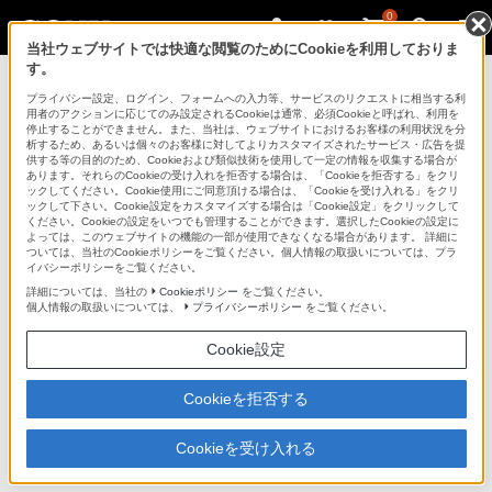
0
当社ウェブサイトでは快適な閲覧のためにCookieを利用しておりま
す。
デジタルスチルカメラ Cyber-shot
プライバシー設定、ログイン、フォームへの入力等、サービスのリクエストに相当する利
用者のアクションに応じてのみ設定されるCookieは通常、必須Cookieと呼ばれ、利用を
停止することができません。また、当社は、ウェブサイトにおけるお客様の利用状況を分
析するため、あるいは個々のお客様に対してよりカスタマイズされたサービス・広告を提
DSC-TX9
供する等の目的のため、Cookieおよび類似技術を使用して一定の情報を収集する場合が
あります。それらのCookieの受け入れを拒否する場合は、「Cookieを拒否する」をクリ
ックしてください。Cookie使用にご同意頂ける場合は、「Cookieを受け入れる」をクリ
ックして下さい。Cookie設定をカスタマイズする場合は「Cookie設定」をクリックして
デジタルスチルカメラ
DSC-TX9
ください。Cookieの設定をいつでも管理することができます。選択したCookieの設定に
よっては、このウェブサイトの機能の一部が使用できなくなる場合があります。 詳細に
ついては、当社のCookieポリシーをご覧ください。個人情報の取扱いについては、プラ
イバシーポリシーをご覧ください。
商品の写真
詳細については、当社の
Cookieポリシー
をご覧ください。
個人情報の取扱いについては、
プライバシーポリシー
をご覧ください。
Cookie設定
Cookieを拒否する
Cookieを受け入れる