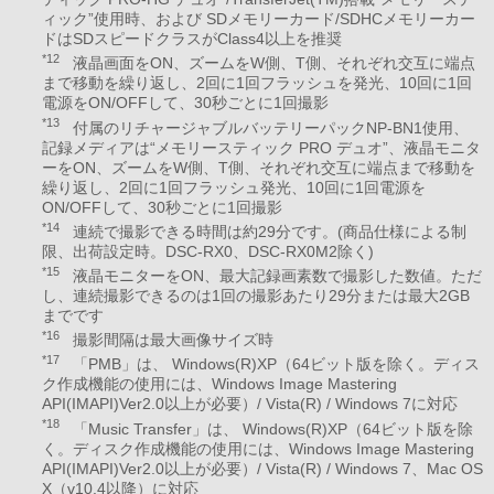
ィック”使用時、および SDメモリーカード/SDHCメモリーカー
ドはSDスピードクラスがClass4以上を推奨
*12
液晶画面をON、ズームをW側、T側、それぞれ交互に端点
まで移動を繰り返し、2回に1回フラッシュを発光、10回に1回
電源をON/OFFして、30秒ごとに1回撮影
*13
付属のリチャージャブルバッテリーパックNP-BN1使用、
記録メディアは“メモリースティック PRO デュオ”、液晶モニタ
ーをON、ズームをW側、T側、それぞれ交互に端点まで移動を
繰り返し、2回に1回フラッシュ発光、10回に1回電源を
ON/OFFして、30秒ごとに1回撮影
*14
連続で撮影できる時間は約29分です。(商品仕様による制
限、出荷設定時。DSC-RX0、DSC-RX0M2除く)
*15
液晶モニターをON、最大記録画素数で撮影した数値。ただ
し、連続撮影できるのは1回の撮影あたり29分または最大2GB
までです
*16
撮影間隔は最大画像サイズ時
*17
「PMB」は、 Windows(R)XP（64ビット版を除く。ディス
ク作成機能の使用には、Windows Image Mastering
API(IMAPI)Ver2.0以上が必要）/ Vista(R) / Windows 7に対応
*18
「Music Transfer」は、 Windows(R)XP（64ビット版を除
く。ディスク作成機能の使用には、Windows Image Mastering
API(IMAPI)Ver2.0以上が必要）/ Vista(R) / Windows 7、Mac OS
X（v10.4以降）に対応