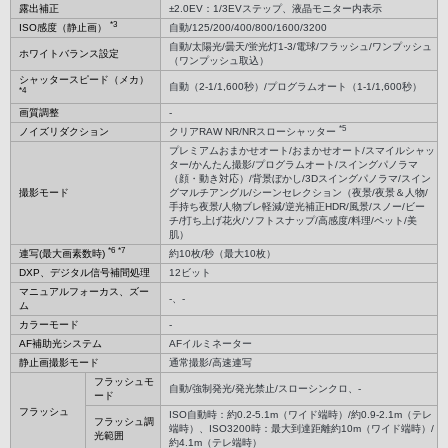
露出補正
±2.0EV：1/3EVステップ、液晶モニター内表示
*3
ISO感度（静止画）
自動/125/200/400/800/1600/3200
自動/太陽光/曇天/蛍光灯1-3/電球/フラッシュ/ワンプッシュ
ホワイトバランス設定
（ワンプッシュ取込）
シャッタースピード（メカ）
自動（2-1/1,600秒）/プログラムオート（1-1/1,600秒）
*4
画質調整
-
*5
ノイズリダクション
クリアRAW NR/NRスローシャッター
プレミアムおまかせオート/おまかせオート/スマイルシャッ
ター/かんたん撮影/プログラムオート/スイングパノラマ
（顔・動き対応）/背景ぼかし/3Dスイングパノラマ/スイン
撮影モード
グマルチアングル/シーンセレクション（夜景/夜景＆人物/
手持ち夜景/人物ブレ軽減/逆光補正HDR/風景/スノー/ビー
チ/打ち上げ花火/ソフトスナップ/高感度/料理/ペット/美
肌）
*6
*7
連写(最大画素数時)
約10枚/秒（最大10枚）
DXP、デジタル信号補間処理
12ビット
マニュアルフォーカス、ズー
-、-
ム
カラーモード
-
AF補助光システム
AFイルミネーター
静止画撮影モード
通常撮影/高速連写
フラッシュモ
自動/強制発光/発光禁止/スローシンクロ、-
ード
フラッシュ
ISO自動時：約0.2-5.1m（ワイド端時）/約0.9-2.1m（テレ
フラッシュ調
端時）、ISO3200時：最大到達距離約10m（ワイド端時）/
光範囲
約4.1m（テレ端時）