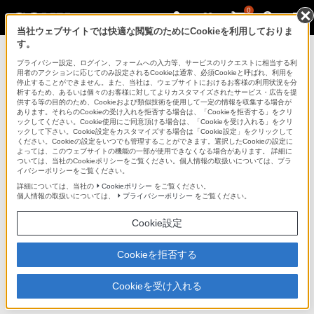
0
当社ウェブサイトでは快適な閲覧のためにCookieを利用しておりま
す。
デジタルスチルカメラ Cyber-shot
プライバシー設定、ログイン、フォームへの入力等、サービスのリクエストに相当する利
用者のアクションに応じてのみ設定されるCookieは通常、必須Cookieと呼ばれ、利用を
停止することができません。また、当社は、ウェブサイトにおけるお客様の利用状況を分
析するため、あるいは個々のお客様に対してよりカスタマイズされたサービス・広告を提
DSC-WX5
供する等の目的のため、Cookieおよび類似技術を使用して一定の情報を収集する場合が
あります。それらのCookieの受け入れを拒否する場合は、「Cookieを拒否する」をクリ
ックしてください。Cookie使用にご同意頂ける場合は、「Cookieを受け入れる」をクリ
ックして下さい。Cookie設定をカスタマイズする場合は「Cookie設定」をクリックして
デジタルスチルカメラ
DSC-WX5
ください。Cookieの設定をいつでも管理することができます。選択したCookieの設定に
よっては、このウェブサイトの機能の一部が使用できなくなる場合があります。 詳細に
ついては、当社のCookieポリシーをご覧ください。個人情報の取扱いについては、プラ
イバシーポリシーをご覧ください。
主な仕様
詳細については、当社の
Cookieポリシー
をご覧ください。
個人情報の取扱いについては、
プライバシーポリシー
をご覧ください。
仕様表
Cookie設定
イメージセンサー
Cookieを拒否する
センサータイプ
ソニー"ExmorR"CMOSセンサー、1/2.3型
総画素数
1280万画素
有効画素数
1220万画素
Cookieを受け入れる
スキャン方式
プログレッシブ スキャン