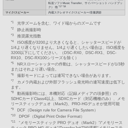
転送ソフトMusic Transfer、サイバーショット ハンドブッ
*17
*18
ク） 他
マイク/スピーカー
内蔵ステレオマイク/スピーカー/音量調節
*1
光学ズームを含む、ワイド端からのズームです
*2
静止画撮影時
*3
推奨露光指数
*4
ISO感度が3200より大きくなると、シャッタースピードが
1/4より遅くなりません。1/4より遅くしたい場合は、ISO感度を
3200以下にしてください。（DSC-RX0、DSC-RX1、DSC-
RX10、DSC-RX100シリーズを除く）
*5
NRスローシャッターの作動は、シャッタースピードが1/3秒
またはそれより遅い場合。
*6
撮影モードによっては連写できない場合があります。
*7
カメラ内蔵および外部フラッシュ発光時の連写速度は低下し
ます。
*8
動画撮影時には、本機対応（記録メディアの項参照）の
SDHCカードClass4以上、SDXCカード（対応機種のみ）、メモ
リースティックデュオ（Mark2)、PRO-HGデュオが使用可能
*9
DCF（Design rule for Camera File System）
*10
DPOF（Digital Print Order Format）
*11
“メモリースティック PRO デュオ（Mark2）”/“メモリース
ティック PRO-HG デュオ”/TransferJet(TM)搭載“メモリーステ