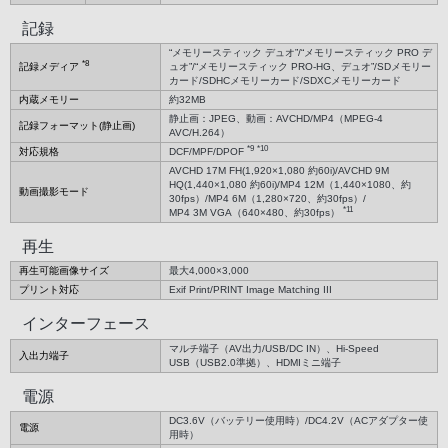
記録
“メモリースティック デュオ”/“メモリースティック PRO デ
*8
記録メディア
ュオ”/“メモリースティック PRO-HG、デュオ”/SDメモリー
カード/SDHCメモリーカード/SDXCメモリーカード
内蔵メモリー
約32MB
静止画：JPEG、動画：AVCHD/MP4（MPEG-4
記録フォーマット(静止画)
AVC/H.264）
*9
*10
対応規格
DCF/MPF/DPOF
AVCHD 17M FH(1,920×1,080 約60i)/AVCHD 9M
HQ(1,440×1,080 約60i)/MP4 12M（1,440×1080、約
動画撮影モード
30fps）/MP4 6M（1,280×720、約30fps）/
*11
MP4 3M VGA（640×480、約30fps）
再生
再生可能画像サイズ
最大4,000×3,000
プリント対応
Exif Print/PRINT Image Matching III
インターフェース
マルチ端子（AV出力/USB/DC IN）、Hi-Speed
入出力端子
USB（USB2.0準拠）、HDMIミニ端子
電源
DC3.6V（バッテリー使用時）/DC4.2V（ACアダプター使
電源
用時）