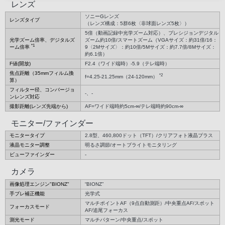
レンズ
ソニーGレンズ
レンズタイプ
（レンズ構成：5群6枚〈非球面レンズ5枚〉）
5倍（動画記録中光学ズーム対応）、プレシジョンデジタル
光学ズーム倍率、デジタルズ
ズーム約10倍/スマートズーム（VGAサイズ：約31倍/16：
*1
ーム倍率
9〈2Mサイズ〉：約10倍/5Mサイズ：約7.7倍/8Mサイズ：
約6.1倍）
F値(開放)
F2.4（ワイド端時）-5.9（テレ端時）
焦点距離（35mmフィルム換
*2
f=4.25-21.25mm（24-120mm）
算）
フィルター径、コンバージョ
-、-
ンレンズ対応
撮影距離(レンズ先端から)
AF=ワイド端時約5cm-∞/テレ端時約90cm-∞
モニター/ファインダー
モニタータイプ
2.8型、460,800ドット（TFT）/クリアフォト液晶プラス
液晶モニター調整
明るさ調節/オートブライトモニタリング
ビューファインダー
-
カメラ
画像処理エンジン"BIONZ"
“BIONZ”
手ブレ補正機能
光学式
マルチポイントAF（9点自動測距）/中央重点AF/スポット
フォーカスモード
AF/追尾フォーカス
測光モード
マルチパターン/中央重点/スポット