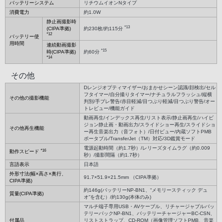
バッテリーシステム
リチウムイオンNタイプ
消費電力
約1.0W
静止画撮影時
*13
(CIPA準拠)
約230枚/約115分
*12
バッテリー使
用時間
連続動画撮影
*15
時(CIPA準拠)
約60分
*14
その他
Dレンジオプティマイザー/おまかせシーン認識/顔検出/セル
フタイマー/自分撮りタイマー/ナチュラルフラッシュ/縦横
その他の撮影機能
判別/手ブレ警告/赤目軽減/目つぶり軽減/目つぶり警告/オー
トレビュー/機能ガイド
動画再生/インデックス再生/リスト表示/静止画再生/ハイビ
ジョン静止画・動画出力/スライドショー再生/スライドショ
その他再生機能
ー再生音楽出力（音フォト）/日付ビュー/内蔵ソフトPMB
ポータブル/TransferJet（TM）対応/3D鑑賞モード
電源起動時間（約1.7秒）/レリーズタイムラグ（約0.009
*16
動作スピード
秒）/撮影間隔（約1.7秒）
言語表示
日本語
外形寸法(幅×高さ×奥行、
91.7×51.9×21.5mm （CIPA準拠）
CIPA準拠)
約146g(バッテリーNP-BN1、“メモリースティック デュ
質量(CIPA準拠)
オ”を含む）/約130g(本体のみ)
マルチ端子専用USB・AVケーブル、リチャージャブルバッ
テリーパックNP-BN1、バッテリーチャージャーBC-CSN、
付属品
リストストラップ、CD-ROM（画像管理ソフトPMB、音楽