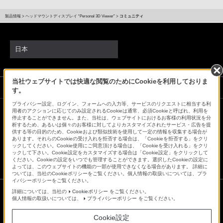
製品情報
>
ヘッドマウントディスプレイ “Personal 3D Viewer”
>
コミュニティ
日本
当社ウェブサイトでは快適な閲覧のためにCookieを利用しておりま
ソニーストアでのお買い物にあたって
す。
プライバシー設定、ログイン、フォームへの入力等、サービスのリクエストに相当する利
用者のアクションに応じてのみ設定されるCookieは通常、必須Cookieと呼ばれ、利用を
停止することができません。また、当社は、ウェブサイトにおけるお客様の利用状況を分
会社情報
採用情報
特約店のご案内
ニュースリリース
析するため、あるいは個々のお客様に対してよりカスタマイズされたサービス・広告を提
供する等の目的のため、Cookieおよび類似技術を使用して一定の情報を収集する場合が
環境情報
My Sony 利用規約
あります。それらのCookieの受け入れを拒否する場合は、「Cookieを拒否する」をクリ
ックしてください。Cookie使用にご同意頂ける場合は、「Cookieを受け入れる」をクリ
ックして下さい。Cookie設定をカスタマイズする場合は「Cookie設定」をクリックして
ください。Cookieの設定をいつでも管理することができます。選択したCookieの設定に
よっては、このウェブサイトの機能の一部が使用できなくなる場合があります。 詳細に
ついては、当社のCookieポリシーをご覧ください。個人情報の取扱いについては、プラ
イバシーポリシーをご覧ください。
詳細については、当社の
Cookieポリシー
をご覧ください。
個人情報の取扱いについては、
プライバシーポリシー
をご覧ください。
ご利用条件
プライバシーポリシー
Cookie設定