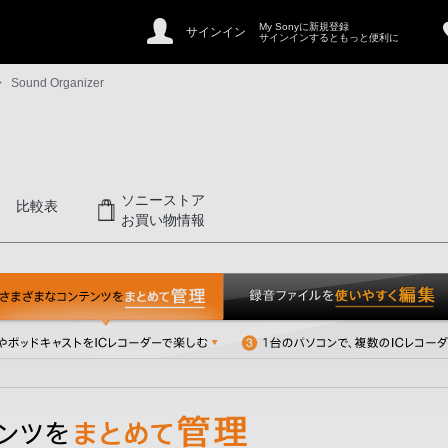
My Sonyに新規登録
サインイン
サインインするともっと便利に
Sound Organizer
ソニーストア
比較表
お買い物情報