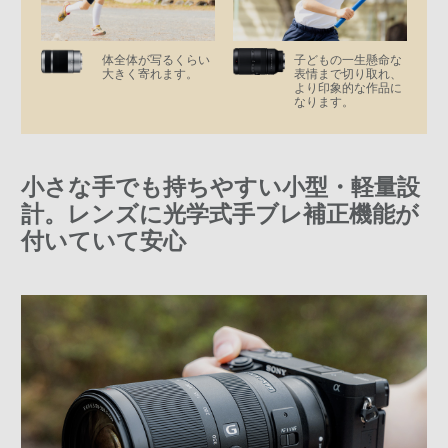
体全体が写るくらい
子どもの一生懸命な
大きく寄れます。
表情まで切り取れ、
より印象的な作品に
なります。
小さな手でも持ちやすい小型・軽量設
計。
レンズに光学式手ブレ補正機能が
付いていて安心