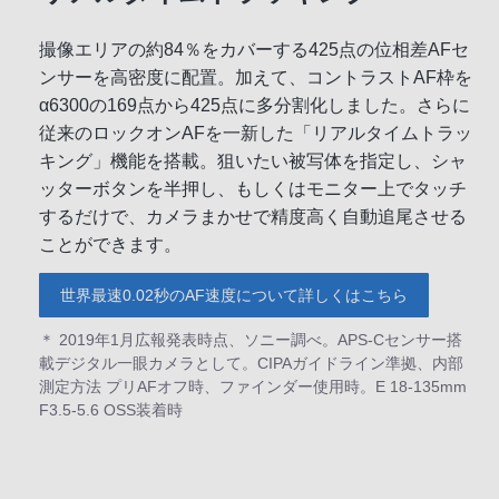
撮像エリアの約84％をカバーする425点の位相差AFセ
ンサーを高密度に配置。加えて、コントラストAF枠を
α6300の169点から425点に多分割化しました。さらに
従来のロックオンAFを一新した「リアルタイムトラッ
キング」機能を搭載。狙いたい被写体を指定し、シャ
ッターボタンを半押し、もしくはモニター上でタッチ
するだけで、カメラまかせで精度高く自動追尾させる
ことができます。
世界最速0.02秒のAF速度について詳しくはこちら
＊ 2019年1月広報発表時点、ソニー調べ。APS-Cセンサー搭
載デジタル一眼カメラとして。CIPAガイドライン準拠、内部
測定方法 プリAFオフ時、ファインダー使用時。E 18-135mm
F3.5-5.6 OSS装着時