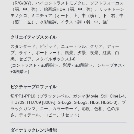
（R/G/B/Y)、ハイコントラストモノクロ、ソフトフォーカス
（弱、中、強）、絵画調HDR（弱、中、強）、リッチトーン
モノクロ、ミニチュア（オート、上、中（横）、下、右、中
（縦）、左）、水彩画調、イラスト調（弱、中、強）
クリエイティブスタイル
スタンダード、ビビッド、ニュートラル、クリア、ディー
プ、ライト、ポートレート、風景、夕景、夜景、紅葉、白
黒、セピア、スタイルボックス1-6
(コントラスト＜±3段階＞、彩度＜±3段階＞、シャープネス＜
±3段階＞)
ピクチャープロファイル
切/PP1-PP10（ブラックレベル、ガンマ(Movie, Still, Cine1-4,
ITU709, ITU709 [800%], S-Log2, S-Log3, HLG, HLG1-3)、ブ
ラックガンマ、ニー、カラーモード、彩度、色相、色の深
さ、ディテール、コピー、リセット）
ダイナミックレンジ機能