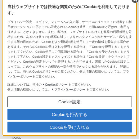
当、上限/下限設定可能）
当社ウェブサイトでは快適な閲覧のためにCookieを利用しておりま
す。
ファインダー
プライバシー設定、ログイン、フォームへの入力等、サービスのリクエストに相当する利
用者のアクションに応じてのみ設定されるCookieは通常、必須Cookieと呼ばれ、利用を
形式
停止することができません。また、当社は、ウェブサイトにおけるお客様の利用状況を分
1.0cm(0.39型) 電子式ビューファインダー
析するため、あるいは個々のお客様に対してよりカスタマイズされたサービス・広告を提
供する等の目的のため、Cookieおよび類似技術を使用して一定の情報を収集する場合が
あります。それらのCookieの受け入れを拒否する場合は、「Cookieを拒否する」をクリ
ックしてください。Cookie使用にご同意頂ける場合は、「Cookieを受け入れる」をクリ
総ドット数
ックして下さい。Cookie設定をカスタマイズする場合は「Cookie設定」をクリックして
ください。Cookieの設定をいつでも管理することができます。選択したCookieの設定に
2,359,296 ドット
よっては、このウェブサイトの機能の一部が使用できなくなる場合があります。 詳細に
ついては、当社のCookieポリシーをご覧ください。個人情報の取扱いについては、プラ
イバシーポリシーをご覧ください。
明るさ調節機能
詳細については、当社の
Cookieポリシー
をご覧ください。
オート、マニュアル（5段階）
個人情報の取扱いについては、
プライバシーポリシー
をご覧ください。
Cookie設定
色温度調整機能
5段階
Cookieを拒否する
Cookieを受け入れる
視野率