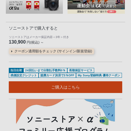
ソニーストアで購入すると
ソニーストアはメーカー保証内容
＜3年＞
付き
130,900
円(税込) ～
クーポン適用額をチェック (サインイン/新規登録)
当日出荷
24回払いまで分割払手数料0％
長期保証サービス
残価設定クレジット
提携カード決済で3％OFF
My Sony登録特典 優待クーポン
ご購入はこちら