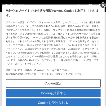
法人のお客様
当社ウェブサイトでは快適な閲覧のためにCookieを利用しておりま
す。
プライバシー設定、ログイン、フォームへの入力等、サービスのリクエストに相当する利
露出調整
用者のアクションに応じてのみ設定されるCookieは通常、必須Cookieと呼ばれ、利用を
停止することができません。また、当社は、ウェブサイトにおけるお客様の利用状況を分
析するため、あるいは個々のお客様に対してよりカスタマイズされたサービス・広告を提
供する等の目的のため、Cookieおよび類似技術を使用して一定の情報を収集する場合が
あります。それらのCookieの受け入れを拒否する場合は、「Cookieを拒否する」をクリ
ックしてください。Cookie使用にご同意頂ける場合は、「Cookieを受け入れる」をクリ
ックして下さい。Cookie設定をカスタマイズする場合は「Cookie設定」をクリックして
ください。Cookieの設定をいつでも管理することができます。選択したCookieの設定に
よっては、このウェブサイトの機能の一部が使用できなくなる場合があります。 詳細に
ついては、当社のCookieポリシーをご覧ください。個人情報の取扱いについては、プラ
イバシーポリシーをご覧ください。
Play
詳細については、当社の
Cookieポリシー
をご覧ください。
個人情報の取扱いについては、
プライバシーポリシー
をご覧ください。
Cookie設定
Video
Cookieを拒否する
Cookieを受け入れる