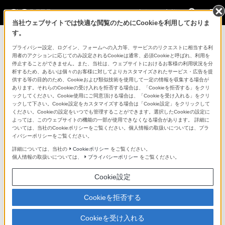
法人のお客様
当社ウェブサイトでは快適な閲覧のためにCookieを利用しておりま
す。
プライバシー設定、ログイン、フォームへの入力等、サービスのリクエストに相当する利
ハイフレームレート撮影
用者のアクションに応じてのみ設定されるCookieは通常、必須Cookieと呼ばれ、利用を
停止することができません。また、当社は、ウェブサイトにおけるお客様の利用状況を分
析するため、あるいは個々のお客様に対してよりカスタマイズされたサービス・広告を提
供する等の目的のため、Cookieおよび類似技術を使用して一定の情報を収集する場合が
あります。それらのCookieの受け入れを拒否する場合は、「Cookieを拒否する」をクリ
ックしてください。Cookie使用にご同意頂ける場合は、「Cookieを受け入れる」をクリ
ックして下さい。Cookie設定をカスタマイズする場合は「Cookie設定」をクリックして
ください。Cookieの設定をいつでも管理することができます。選択したCookieの設定に
よっては、このウェブサイトの機能の一部が使用できなくなる場合があります。 詳細に
ついては、当社のCookieポリシーをご覧ください。個人情報の取扱いについては、プラ
イバシーポリシーをご覧ください。
Play
詳細については、当社の
Cookieポリシー
をご覧ください。
個人情報の取扱いについては、
プライバシーポリシー
をご覧ください。
Cookie設定
Video
Cookieを拒否する
Cookieを受け入れる