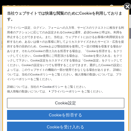
法人のお客様
当社ウェブサイトでは快適な閲覧のためにCookieを利用しておりま
す。
メディカル関連機器
プライバシー設定、ログイン、フォームへの入力等、サービスのリクエストに相当する利
医療映像プラットフ
4K対応手術映像ソ
用者のアクションに応じてのみ設定されるCookieは通常、必須Cookieと呼ばれ、利用を
トップ
商品一覧
ォーム NUCLeUS
リューション
停止することができません。また、当社は、ウェブサイトにおけるお客様の利用状況を分
析するため、あるいは個々のお客様に対してよりカスタマイズされたサービス・広告を提
評価レポート・事例
紹介
供する等の目的のため、Cookieおよび類似技術を使用して一定の情報を収集する場合が
あります。それらのCookieの受け入れを拒否する場合は、「Cookieを拒否する」をクリ
ックしてください。Cookie使用にご同意頂ける場合は、「Cookieを受け入れる」をクリ
ACアダプター
AC-300MD
ックして下さい。Cookie設定をカスタマイズする場合は「Cookie設定」をクリックして
詳細メニュー
ください。Cookieの設定をいつでも管理することができます。選択したCookieの設定に
よっては、このウェブサイトの機能の一部が使用できなくなる場合があります。 詳細に
対応商品・アクセサリー
ついては、当社のCookieポリシーをご覧ください。個人情報の取扱いについては、プラ
イバシーポリシーをご覧ください。
詳細については、当社の
Cookieポリシー
をご覧ください。
個人情報の取扱いについては、
プライバシーポリシー
をご覧ください。
メディカルモニター
Cookie設定
Cookieを拒否する
メディカルモニター
Cookieを受け入れる