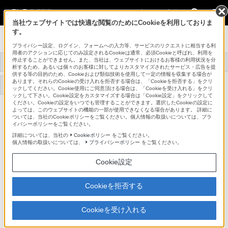
法人のお客様
当社ウェブサイトでは快適な閲覧のためにCookieを利用しておりま
す。
オプティカルディスク・アーカイブ
プライバシー設定、ログイン、フォームへの入力等、サービスのリクエストに相当する利
用者のアクションに応じてのみ設定されるCookieは通常、必須Cookieと呼ばれ、利用を
オプティカルディスク・
停止することができません。また、当社は、ウェブサイトにおけるお客様の利用状況を分
トップ
商品一覧
関連商品
アーカイブとは
析するため、あるいは個々のお客様に対してよりカスタマイズされたサービス・広告を提
供する等の目的のため、Cookieおよび類似技術を使用して一定の情報を収集する場合が
あります。それらのCookieの受け入れを拒否する場合は、「Cookieを拒否する」をクリ
アプリケーションソフト
事例紹介
サポート・お問い合わせ
ウェア
ックしてください。Cookie使用にご同意頂ける場合は、「Cookieを受け入れる」をクリ
ックして下さい。Cookie設定をカスタマイズする場合は「Cookie設定」をクリックして
ください。Cookieの設定をいつでも管理することができます。選択したCookieの設定に
よっては、このウェブサイトの機能の一部が使用できなくなる場合があります。 詳細に
ODS-L10
ついては、当社のCookieポリシーをご覧ください。個人情報の取扱いについては、プラ
イバシーポリシーをご覧ください。
詳細については、当社の
Cookieポリシー
をご覧ください。
オプティカルディスク・アーカイブ10スロットライブラリー
ODS-L10
個人情報の取扱いについては、
プライバシーポリシー
をご覧ください。
Cookie設定
対応商品・アクセサリー
Cookieを拒否する
デッキ周辺機器 / アクセサリー(1)
Cookieを受け入れる
バッテリー / 電源関連(1)