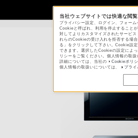
当社ウェブサイトでは快適な閲覧の
プライバシー設定、ログイン、フォーム
製品情報
>
有機ELテレビ（生産完了：XEL-1
Cookieと呼ばれ、利用を停止する
対してよりカスタマイズされたサービス
れらのCookieの受け入れを拒否する場合
る」をクリックして下さい。Cookie設
できます。選択したCookieの設定に
リシーをご覧ください。個人情報の取扱
詳細については、当社の
Cookieポリ
個人情報の取扱いについては、
プライ