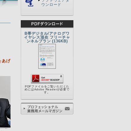
ソフトウェアダ
ウンロード
B帯デジタル/アナログワ
イヤレス混在 フリーチャ
ンネルプラン (136KB)
をあげ
PDFファイルをご覧いただくた
めにはAdobe Readerが必要で
す。