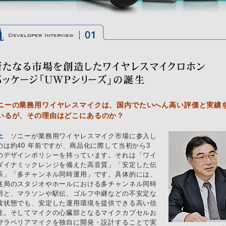
ニーの業務用ワイヤレスマイクは、国内でたいへん高い評価と実績
いるが、その理由はどこにあるのか？
上
ソニーが業務用ワイヤレスマイク市場に参入し
のは約40 年前ですが、商品化に際して当初から3
のデザインポリシーを持っています。それは「ワイ
ダイナミックレンジを備えた高音質」「安定した伝
系」「多チャンネル同時運用」です。具体的には、
送局のスタジオやホールにおける多チャンネル同時
用と、マラソンや駅伝、ゴルフ中継などの不安定な
波状態でも、安定した運用環境を提供できる高い信
性。そしてマイクの心臓部となるマイクカプセルお
びラベリアマイクを独自に開発・設計することで実