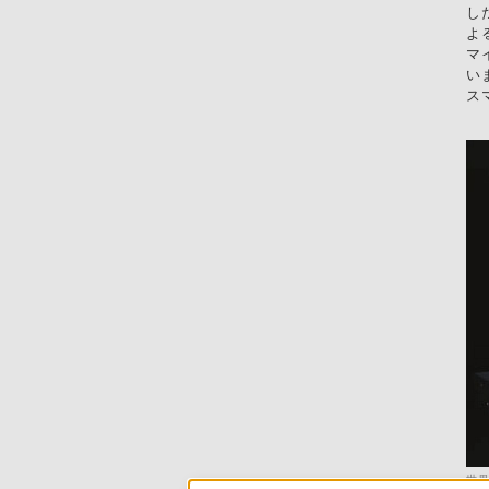
し
よ
マ
い
ス
世