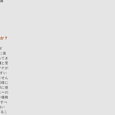
何か？
ダ
に装
ってき
機と受
テナが
すい
ません
客様に
単に使
ニーの
い価格
化すべ
はい
するこ