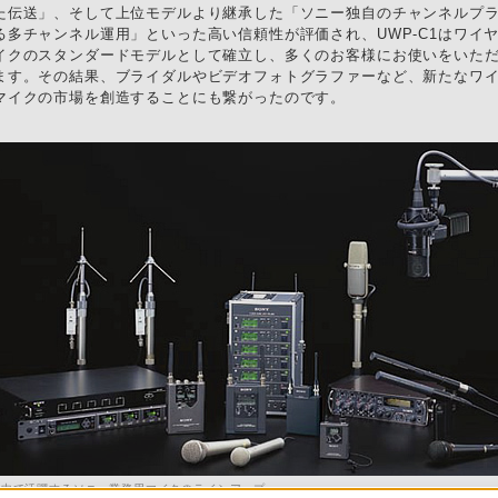
た伝送」、そして上位モデルより継承した「ソニー独自のチャンネルプ
る多チャンネル運用」といった高い信頼性が評価され、UWP-C1はワイ
イクのスタンダードモデルとして確立し、多くのお客様にお使いをいた
ます。その結果、ブライダルやビデオフォトグラファーなど、新たなワ
マイクの市場を創造することにも繋がったのです。
界中で活躍するソニー業務用マイクのラインアップ