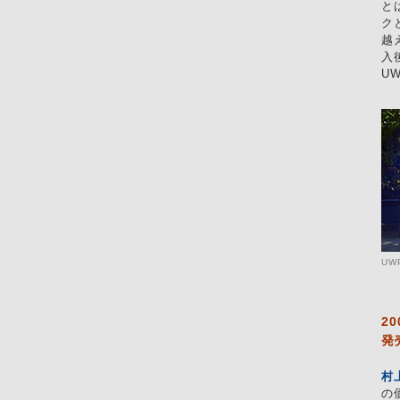
と
ク
越
入
U
UW
2
発
村
の