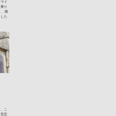
スマイ
を乗り
し、購
とした
ん、こ
「安定