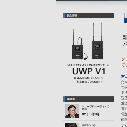
ソ
て
村
た
つ
ド
送
放
運
電
頼
よ