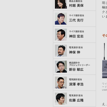
現
極
ク
い
そ
ワ
ー
UW
え