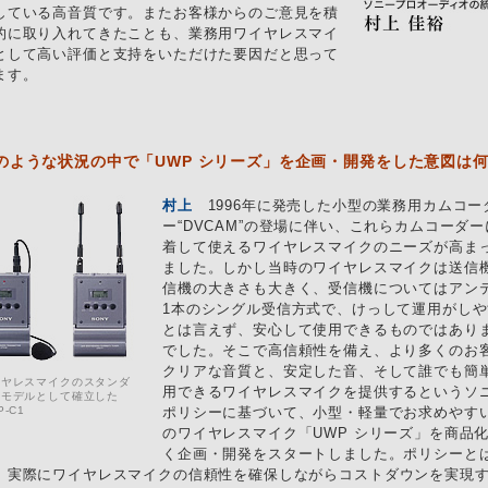
している高音質です。またお客様からのご意見を積
的に取り入れてきたことも、業務用ワイヤレスマイ
として高い評価と支持をいただけた要因だと思って
ます。
のような状況の中で「UWP シリーズ」を企画・開発をした意図は
村上
1996年に発売した小型の業務用カムコー
ー“DVCAM”の登場に伴い、これらカムコーダー
着して使えるワイヤレスマイクのニーズが高ま
ました。しかし当時のワイヤレスマイクは送信
信機の大きさも大きく、受信機についてはアン
1本のシングル受信方式で、けっして運用がしや
とは言えず、安心して使用できるものではあり
でした。そこで高信頼性を備え、より多くのお
クリアな音質と、安定した音、そして誰でも簡
イヤレスマイクのスタンダ
用できるワイヤレスマイクを提供するというソ
ドモデルとして確立した
P-C1
ポリシーに基づいて、小型・軽量でお求めやす
のワイヤレスマイク「UWP シリーズ」を商品
く企画・開発をスタートしました。ポリシーと
、実際にワイヤレスマイクの信頼性を確保しながらコストダウンを実現