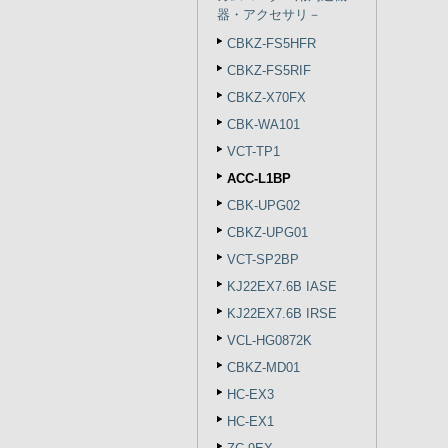
器・アクセサリ－
CBKZ-FS5HFR
CBKZ-FS5RIF
CBKZ-X70FX
CBK-WA101
VCT-TP1
ACC-L1BP
CBK-UPG02
CBKZ-UPG01
VCT-SP2BP
KJ22EX7.6B IASE
KJ22EX7.6B IRSE
VCL-HG0872K
CBKZ-MD01
HC-EX3
HC-EX1