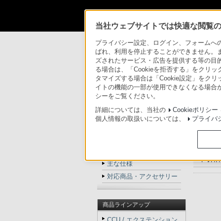
法人のお客様
当社ウェブサイトでは快適な閲覧のた
プライバシー設定、ログイン、フォームへの入
法人のお客様
>
カムコーダー／レコーダー／
ばれ、利用を停止することができません。
ズされたサービス・広告を提供する等の目的の
法人のお客様
る場合は、「Cookieを拒否する」をクリッ
タマイズする場合は「Cookie設定」をク
カムコーダー用周辺機器・アクセサリ
イトの機能の一部が使用できなくなる場合が
シーをご覧ください。
ACC-L1BP
詳細については、当社の
Cookieポリシー
個人情報の取扱いについては、
プライバ
トップ
商品の特長
商品の写真
商品
主な仕様
対応商品・アクセサリー
商品ラインアップ
CCU / エクステンション