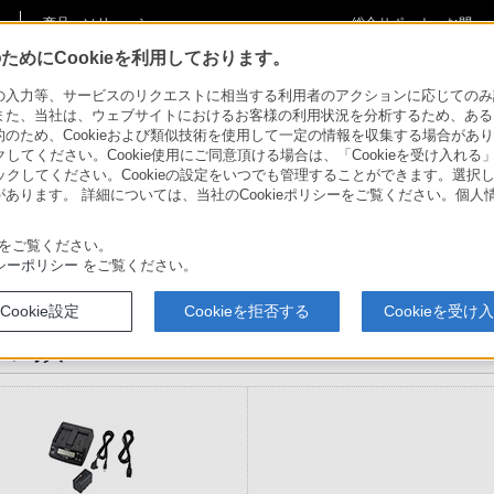
商品・ソリューショ
総合サポート・お問
ご購入検討
ン情報
い合わせ
めにCookieを利用しております。
力等、サービスのリクエストに相当する利用者のアクションに応じてのみ設定され
プレーヤー
>
カムコーダー用周辺機器・アクセサリー >
ACC-L1BP
>
商品の写真
また、当社は、ウェブサイトにおけるお客様の利用状況を分析するため、ある
ため、Cookieおよび類似技術を使用して一定の情報を収集する場合がありま
クしてください。Cookie使用にご同意頂ける場合は、「Cookieを受け入れる
リックしてください。Cookieの設定をいつでも管理することができます。選択し
ー
あります。 詳細については、当社のCookieポリシーをご覧ください。個
アクセサリーキット
をご覧ください。
ACC-L1BP
シーポリシー
をご覧ください。
Cookie設定
Cookieを拒否する
Cookieを受け
の写真