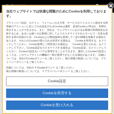
法人のお客様
当社ウェブサイトでは快適な閲覧のためにCookieを利用しておりま
す。
バッテリー / 電源関連 > BP-FLX75
プライバシー設定、ログイン、フォームへの入力等、サービスのリクエストに相当する利
用者のアクションに応じてのみ設定されるCookieは通常、必須Cookieと呼ばれ、利用を
法人のお客様
停止することができません。また、当社は、ウェブサイトにおけるお客様の利用状況を分
析するため、あるいは個々のお客様に対してよりカスタマイズされたサービス・広告を提
供する等の目的のため、Cookieおよび類似技術を使用して一定の情報を収集する場合が
バッテリー / 電源関連
あります。それらのCookieの受け入れを拒否する場合は、「Cookieを拒否する」をクリ
ックしてください。Cookie使用にご同意頂ける場合は、「Cookieを受け入れる」をクリ
ックして下さい。Cookie設定をカスタマイズする場合は「Cookie設定」をクリックして
ください。Cookieの設定をいつでも管理することができます。選択したCookieの設定に
BP-FLX75
よっては、このウェブサイトの機能の一部が使用できなくなる場合があります。 詳細に
ついては、当社のCookieポリシーをご覧ください。個人情報の取扱いについては、プラ
イバシーポリシーをご覧ください。
オリビン型リン酸鉄リチウムイオンを採用し長寿命・短充電時間を
詳細については、当社の
Cookieポリシー
をご覧ください。
実現。容量 約75Wh
個人情報の取扱いについては、
プライバシーポリシー
をご覧ください。
リチウムイオンバッテリーパック
Cookie設定
BP-FLX75
Cookieを拒否する
生産完了
希望小売価格51,700円(税込)
Cookieを受け入れる