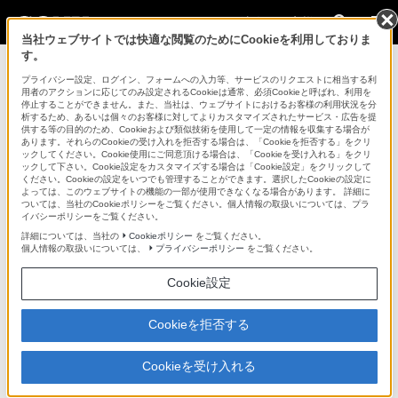
法人のお客様
当社ウェブサイトでは快適な閲覧のためにCookieを利用しておりま
す。
ネットワーク関連商品 > CBK-WA02
プライバシー設定、ログイン、フォームへの入力等、サービスのリクエストに相当する利
用者のアクションに応じてのみ設定されるCookieは通常、必須Cookieと呼ばれ、利用を
法人のお客様
停止することができません。また、当社は、ウェブサイトにおけるお客様の利用状況を分
析するため、あるいは個々のお客様に対してよりカスタマイズされたサービス・広告を提
供する等の目的のため、Cookieおよび類似技術を使用して一定の情報を収集する場合が
ネットワーク関連商品
あります。それらのCookieの受け入れを拒否する場合は、「Cookieを拒否する」をクリ
ックしてください。Cookie使用にご同意頂ける場合は、「Cookieを受け入れる」をクリ
ックして下さい。Cookie設定をカスタマイズする場合は「Cookie設定」をクリックして
ください。Cookieの設定をいつでも管理することができます。選択したCookieの設定に
CBK-WA02
よっては、このウェブサイトの機能の一部が使用できなくなる場合があります。 詳細に
ついては、当社のCookieポリシーをご覧ください。個人情報の取扱いについては、プラ
イバシーポリシーをご覧ください。
5GHzと2.4GHzの両帯域に対応したワイヤレスLANアダプター
詳細については、当社の
Cookieポリシー
をご覧ください。
個人情報の取扱いについては、
プライバシーポリシー
をご覧ください。
5GHz/2.4GHzワイヤレスLANアダプター
CBK-WA02
Cookie設定
希望小売価格19,800円(税込)
Cookieを拒否する
Cookieを受け入れる