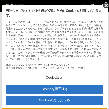
法人のお客様
当社ウェブサイトでは快適な閲覧のためにCookieを利用しておりま
す。
ネットワーク関連商品 >
CBK-WA02
>
商品の特長
プライバシー設定、ログイン、フォームへの入力等、サービスのリクエストに相当する利
用者のアクションに応じてのみ設定されるCookieは通常、必須Cookieと呼ばれ、利用を
法人のお客様
停止することができません。また、当社は、ウェブサイトにおけるお客様の利用状況を分
析するため、あるいは個々のお客様に対してよりカスタマイズされたサービス・広告を提
供する等の目的のため、Cookieおよび類似技術を使用して一定の情報を収集する場合が
ネットワーク関連商品
あります。それらのCookieの受け入れを拒否する場合は、「Cookieを拒否する」をクリ
ックしてください。Cookie使用にご同意頂ける場合は、「Cookieを受け入れる」をクリ
ックして下さい。Cookie設定をカスタマイズする場合は「Cookie設定」をクリックして
ください。Cookieの設定をいつでも管理することができます。選択したCookieの設定に
CBK-WA02
よっては、このウェブサイトの機能の一部が使用できなくなる場合があります。 詳細に
ついては、当社のCookieポリシーをご覧ください。個人情報の取扱いについては、プラ
イバシーポリシーをご覧ください。
5GHz/2.4GHzワイヤレスLANアダプター
CBK-WA02
詳細については、当社の
Cookieポリシー
をご覧ください。
個人情報の取扱いについては、
プライバシーポリシー
をご覧ください。
Cookie設定
商品の特長
Cookieを拒否する
5GHz帯ワイヤレスLAN対応、ワイヤレスLANアダプター
Cookieを受け入れる
既存のワイヤレスLANアダプター（IFU-WLM3）が対応し