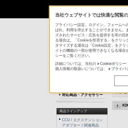
法人のお客様
当社ウェブサイトでは快適な閲覧のた
プライバシー設定、ログイン、フォームへの入
法人のお客様
>
カムコーダー／レコーダー／
ばれ、利用を停止することができません。
ズされたサービス・広告を提供する等の目的の
法人のお客様
る場合は、「Cookieを拒否する」をクリッ
タマイズする場合は「Cookie設定」をク
カムコーダー用周辺機器・アクセサリ
イトの機能の一部が使用できなくなる場合が
シーをご覧ください。
CBKZ-MD01
詳細については、当社の
Cookieポリシー
個人情報の取扱いについては、
プライバ
トップ
商品の特長
商品の写真
対応
対応商品・アクセサリー
XD
商品ラインアップ
CCU / エクステンション
アダプター / 関連商品