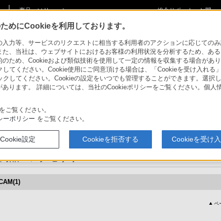
商品・ソリューショ
総合サポート・お問
ご購入検討
ン情報
い合わせ
めにCookieを利用しております。
力等、サービスのリクエストに相当する利用者のアクションに応じてのみ設定され
プレーヤー
>
カムコーダー用周辺機器・アクセサリー >
CBKZ-MD01
>
対応商品・アクセ
また、当社は、ウェブサイトにおけるお客様の利用状況を分析するため、ある
ため、Cookieおよび類似技術を使用して一定の情報を収集する場合がありま
クしてください。Cookie使用にご同意頂ける場合は、「Cookieを受け入れる
リックしてください。Cookieの設定をいつでも管理することができます。選択し
ー
あります。 詳細については、当社のCookieポリシーをご覧ください。個
MPEG IMX/DVCAM記録再生オプション
をご覧ください。
CBKZ-MD01
シーポリシー
をご覧ください。
Cookie設定
Cookieを拒否する
Cookieを受け
商品・アクセサリー
CAM(1)
ペ