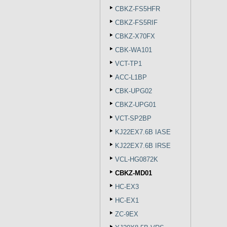
CBKZ-FS5HFR
CBKZ-FS5RIF
CBKZ-X70FX
CBK-WA101
VCT-TP1
ACC-L1BP
CBK-UPG02
CBKZ-UPG01
VCT-SP2BP
KJ22EX7.6B IASE
KJ22EX7.6B IRSE
VCL-HG0872K
CBKZ-MD01
HC-EX3
HC-EX1
ZC-9EX