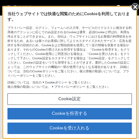
法人のお客様
当社ウェブサイトでは快適な閲覧のためにCookieを利用しておりま
す。
カムコーダー用周辺機器・アクセサリー >
HC-EX3
>
対応商
品・アクセサリー
プライバシー設定、ログイン、フォームへの入力等、サービスのリクエストに相当する利
用者のアクションに応じてのみ設定されるCookieは通常、必須Cookieと呼ばれ、利用を
停止することができません。また、当社は、ウェブサイトにおけるお客様の利用状況を分
法人のお客様
析するため、あるいは個々のお客様に対してよりカスタマイズされたサービス・広告を提
供する等の目的のため、Cookieおよび類似技術を使用して一定の情報を収集する場合が
あります。それらのCookieの受け入れを拒否する場合は、「Cookieを拒否する」をクリ
カムコーダー用周辺機器・アクセサリー
ックしてください。Cookie使用にご同意頂ける場合は、「Cookieを受け入れる」をクリ
ックして下さい。Cookie設定をカスタマイズする場合は「Cookie設定」をクリックして
ください。Cookieの設定をいつでも管理することができます。選択したCookieの設定に
よっては、このウェブサイトの機能の一部が使用できなくなる場合があります。 詳細に
HC-EX3
ついては、当社のCookieポリシーをご覧ください。個人情報の取扱いについては、プラ
イバシーポリシーをご覧ください。
詳細については、当社の
Cookieポリシー
をご覧ください。
ハードキャリングケース
HC-EX3
個人情報の取扱いについては、
プライバシーポリシー
をご覧ください。
Cookie設定
対応商品・アクセサリー
Cookieを拒否する
XDCAM EX(1)
Cookieを受け入れる
ページトップへ