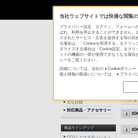
法人のお客様
当社ウェブサイトでは快適な閲覧のた
プライバシー設定、ログイン、フォームへの入
法人のお客様
>
カムコーダー／レコーダー／
ばれ、利用を停止することができません。
ズされたサービス・広告を提供する等の目的の
法人のお客様
る場合は、「Cookieを拒否する」をクリッ
タマイズする場合は「Cookie設定」をク
カムコーダー用周辺機器・アクセサリ
イトの機能の一部が使用できなくなる場合が
シーをご覧ください。
HVR-MRC1K
詳細については、当社の
Cookieポリシー
個人情報の取扱いについては、
プライバ
トップ
商品の特長
商品の写真
対応
主な仕様
対応商品・アクセサリー
XD
商品ラインアップ
XD
CCU / エクステンション