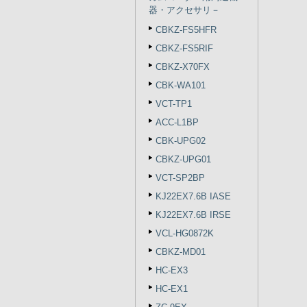
器・アクセサリ－
CBKZ-FS5HFR
CBKZ-FS5RIF
CBKZ-X70FX
CBK-WA101
VCT-TP1
ACC-L1BP
CBK-UPG02
CBKZ-UPG01
VCT-SP2BP
KJ22EX7.6B IASE
KJ22EX7.6B IRSE
VCL-HG0872K
CBKZ-MD01
HC-EX3
HC-EX1