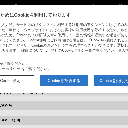
商品・ソリューショ
総合サポート・お問
ご購入検討
ン情報
い合わせ
めにCookieを利用しております。
力等、サービスのリクエストに相当する利用者のアクションに応じてのみ設定され
プレーヤー
>
カムコーダー用周辺機器・アクセサリー >
HVR-MRC1K
>
対応商品・アク
また、当社は、ウェブサイトにおけるお客様の利用状況を分析するため、ある
ため、Cookieおよび類似技術を使用して一定の情報を収集する場合がありま
クしてください。Cookie使用にご同意頂ける場合は、「Cookieを受け入れる
リックしてください。Cookieの設定をいつでも管理することができます。選択し
ー
あります。 詳細については、当社のCookieポリシーをご覧ください。個
メモリーレコーディングユニット
をご覧ください。
HVR-MRC1K
シーポリシー
をご覧ください。
Cookie設定
Cookieを拒否する
Cookieを受け
商品・アクセサリー
CAM(4)
CAM EX(10)