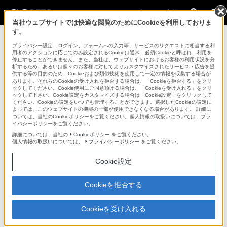
法人のお客様
当社ウェブサイトでは快適な閲覧のためにCookieを利用しておりま
す。
カムコーダー用周辺機器・アクセサリー >
NP-F970/PRO
>
主
な仕様
プライバシー設定、ログイン、フォームへの入力等、サービスのリクエストに相当する利
用者のアクションに応じてのみ設定されるCookieは通常、必須Cookieと呼ばれ、利用を
停止することができません。また、当社は、ウェブサイトにおけるお客様の利用状況を分
法人のお客様
析するため、あるいは個々のお客様に対してよりカスタマイズされたサービス・広告を提
供する等の目的のため、Cookieおよび類似技術を使用して一定の情報を収集する場合が
あります。それらのCookieの受け入れを拒否する場合は、「Cookieを拒否する」をクリ
カムコーダー用周辺機器・アクセサリー
ックしてください。Cookie使用にご同意頂ける場合は、「Cookieを受け入れる」をクリ
ックして下さい。Cookie設定をカスタマイズする場合は「Cookie設定」をクリックして
ください。Cookieの設定をいつでも管理することができます。選択したCookieの設定に
よっては、このウェブサイトの機能の一部が使用できなくなる場合があります。 詳細に
NP-F970/PRO
ついては、当社のCookieポリシーをご覧ください。個人情報の取扱いについては、プラ
イバシーポリシーをご覧ください。
詳細については、当社の
Cookieポリシー
をご覧ください。
リチャージャブルバッテリーパック
NP-F970/PRO
個人情報の取扱いについては、
プライバシーポリシー
をご覧ください。
Cookie設定
主な仕様
Cookieを拒否する
仕様書・外形寸法図
(149KB)
Cookieを受け入れる
ページトップへ