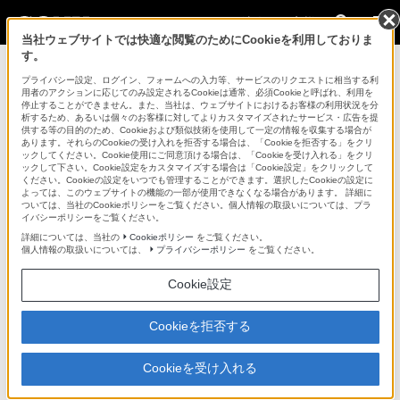
法人のお客様
当社ウェブサイトでは快適な閲覧のためにCookieを利用しておりま
す。
ネットワーク関連商品 > PWS-110RX1A
プライバシー設定、ログイン、フォームへの入力等、サービスのリクエストに相当する利
用者のアクションに応じてのみ設定されるCookieは通常、必須Cookieと呼ばれ、利用を
法人のお客様
停止することができません。また、当社は、ウェブサイトにおけるお客様の利用状況を分
析するため、あるいは個々のお客様に対してよりカスタマイズされたサービス・広告を提
供する等の目的のため、Cookieおよび類似技術を使用して一定の情報を収集する場合が
ネットワーク関連商品
あります。それらのCookieの受け入れを拒否する場合は、「Cookieを拒否する」をクリ
ックしてください。Cookie使用にご同意頂ける場合は、「Cookieを受け入れる」をクリ
ックして下さい。Cookie設定をカスタマイズする場合は「Cookie設定」をクリックして
ください。Cookieの設定をいつでも管理することができます。選択したCookieの設定に
PWS-110RX1A
よっては、このウェブサイトの機能の一部が使用できなくなる場合があります。 詳細に
ついては、当社のCookieポリシーをご覧ください。個人情報の取扱いについては、プラ
イバシーポリシーをご覧ください。
ネットワーク機能を内蔵した対応カムコーダーまたはCBK-WA100
詳細については、当社の
Cookieポリシー
をご覧ください。
からのストリーミングを受信するための専用レシーバー
個人情報の取扱いについては、
プライバシーポリシー
をご覧ください。
ネットワークRXステーション
Cookie設定
PWS-110RX1A
Cookieを拒否する
販売終了
希望小売価格1,078,000円(税込)
Cookieを受け入れる