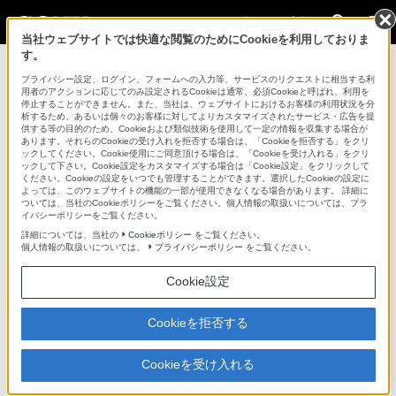
法人のお客様
当社ウェブサイトでは快適な閲覧のためにCookieを利用しておりま
す。
カムコーダー用周辺機器・アクセサリー >
SCL-PK3
>
商品の
写真
プライバシー設定、ログイン、フォームへの入力等、サービスのリクエストに相当する利
用者のアクションに応じてのみ設定されるCookieは通常、必須Cookieと呼ばれ、利用を
停止することができません。また、当社は、ウェブサイトにおけるお客様の利用状況を分
法人のお客様
析するため、あるいは個々のお客様に対してよりカスタマイズされたサービス・広告を提
供する等の目的のため、Cookieおよび類似技術を使用して一定の情報を収集する場合が
あります。それらのCookieの受け入れを拒否する場合は、「Cookieを拒否する」をクリ
カムコーダー用周辺機器・アクセサリー
ックしてください。Cookie使用にご同意頂ける場合は、「Cookieを受け入れる」をクリ
ックして下さい。Cookie設定をカスタマイズする場合は「Cookie設定」をクリックして
ください。Cookieの設定をいつでも管理することができます。選択したCookieの設定に
よっては、このウェブサイトの機能の一部が使用できなくなる場合があります。 詳細に
SCL-PK3
ついては、当社のCookieポリシーをご覧ください。個人情報の取扱いについては、プラ
イバシーポリシーをご覧ください。
詳細については、当社の
Cookieポリシー
をご覧ください。
PLレンズセット（3本セット）
SCL-PK3
個人情報の取扱いについては、
プライバシーポリシー
をご覧ください。
Cookie設定
商品の写真
Cookieを拒否する
Cookieを受け入れる