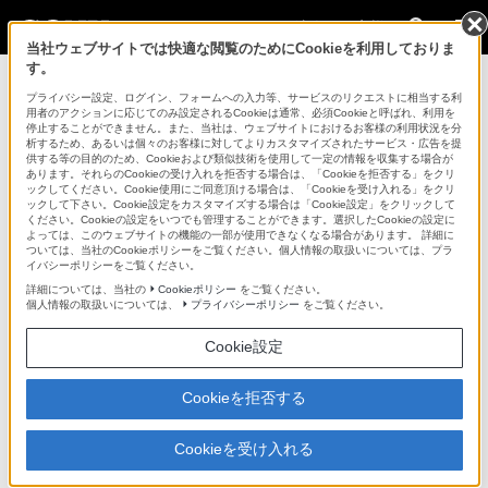
法人のお客様
当社ウェブサイトでは快適な閲覧のためにCookieを利用しておりま
す。
カムコーダー用周辺機器・アクセサリー >
VCT-SP1BP
>
対応
商品・アクセサリー
プライバシー設定、ログイン、フォームへの入力等、サービスのリクエストに相当する利
用者のアクションに応じてのみ設定されるCookieは通常、必須Cookieと呼ばれ、利用を
停止することができません。また、当社は、ウェブサイトにおけるお客様の利用状況を分
法人のお客様
析するため、あるいは個々のお客様に対してよりカスタマイズされたサービス・広告を提
供する等の目的のため、Cookieおよび類似技術を使用して一定の情報を収集する場合が
あります。それらのCookieの受け入れを拒否する場合は、「Cookieを拒否する」をクリ
カムコーダー用周辺機器・アクセサリー
ックしてください。Cookie使用にご同意頂ける場合は、「Cookieを受け入れる」をクリ
ックして下さい。Cookie設定をカスタマイズする場合は「Cookie設定」をクリックして
ください。Cookieの設定をいつでも管理することができます。選択したCookieの設定に
よっては、このウェブサイトの機能の一部が使用できなくなる場合があります。 詳細に
VCT-SP1BP
ついては、当社のCookieポリシーをご覧ください。個人情報の取扱いについては、プラ
イバシーポリシーをご覧ください。
詳細については、当社の
Cookieポリシー
をご覧ください。
カムコーダーサポート
VCT-SP1BP
個人情報の取扱いについては、
プライバシーポリシー
をご覧ください。
Cookie設定
対応商品・アクセサリー
Cookieを拒否する
NXCAM(7)
Cookieを受け入れる
HDV(5)