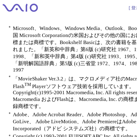
＊
Microsoft、Windows、Windows Media、Outlook、Bo
国 Microsoft Corporationの米国およびその他の国
標または商標です。Bookshelf Basicは、次の書籍
れました。「新英和中辞典」第6版 (c)研究社 1967、1
1998、「新和英中辞典」第4版 (c)研究社 1993、1995
「新明解国語辞典」第5版 (c)三省堂 1972、1974、198
1997
＊
「MovieShaker Ver.3.2」は、マクロメディア社のMacro
TM
Flash
Playerソフトウェア技術を採用しています。
Copyright(c)1995-2001 Macromedia, Inc. All rights rese
Macromedia およびFlashは、Macromedia, Inc. 
録商標です。
＊
Adobe、Adobe Acrobat Reader、Adobe Photoshop、Ad
GoLive、 Adobe LiveMotion、Adobe PremiereはAdobe 
Incorporated（アドビ システムズ社）の商標です。
Copyright (c) 1993-2001 FUJISOFT ABC Inc. All rights r
＊