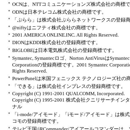
＊
OCNは、NTTコミュニケーションズ株式会社の商標
＊
ODNは日本テレコム株式会社の商標です。
＊
「ぷらら」は株式会社ぷららネットワークスの登録
＊
@niftyはニフティ株式会社の商標です。
2001 AMERICA ONLINE.INC. All Rights Reserved.
＊
＊
DIONはKDDI株式会社の登録商標です。
＊
BIGLOBEは日本電気株式会社の登録商標です。
＊
Symantec, Symantecロゴ、Norton AntiVirusはSymantec
Corporationの登録商標です。2001 Symantec Corporation
Rights Reserved.
＊
PowerPanelは米国フェニックス テクノロジーズ社
＊
「できる」は株式会社インプレスの登録商標です。
Copyright (C) 1991-2001 QUALCOMM, Incorporated.
＊
Copyright (C) 1995-2001 株式会社クニリサーチイ
ナル
＊
「i-mode/アイモード」「iモード/アイモード」は株式
コモの登録商標です。
＊
テレビ王国/iRCommander/アイアールコマンダーは、