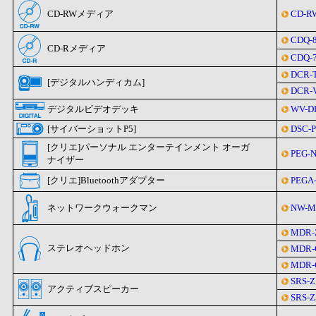
CD-RWメディア
CD-R
CDQ-
CD-Rメディア
CDQ-
DCR-
[デジタルハンディカム]
DCR-
デジタルビデオデッキ
WV-D
[サイバーショットP5]
DSC-P
[クリエ]パーソナル エンターテインメント オーガ
PEG-
ナイザー
[クリエ]Bluetoothアダプター
PEGA
ネットワークウォークマン
NW-M
MDR-
ステレオヘッドホン
MDR-
MDR-
SRS-
アクティブスピーカー
SRS-Z