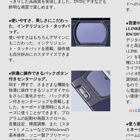
っきりした高画質を実現しました。DVDビデオなども
ドへの
鮮明な画質で楽しめます。
す。
●
使いやすさ、美しさにこだわっ
●
音楽
た、インテリジェント・タッチパ
i.LIN
ッド。
RW/D
使いやすさはもちろんデザインに
デジタ
もこだわった、インテリジェン
オと高
ト・タッチパッドを搭載。操作感
i.LIN
も自分好みにカスタマイズできま
ン）を
す。
種にi.L
ライブを
●
快適に操作できるバックボタン
バイオ関
付きセンタージョグ。
源供給
回す・押すで、さまざまな機能を
るので
快適に操作できるジョグダイヤル
ら電源
をさらに進化させた、バックボタ
い環境
ン付きセンタージョグを搭載しま
す。
した。キーボード使用時にもスム
i.
ーズに使うことができます。プロ
グラムの起動や画面スクロール、
音量設定、輝度調整、また［スタ
●
使う
ート］メニューなどのWindowsの
ミネー
基本操作、ソニー製アプリケーシ
パーム