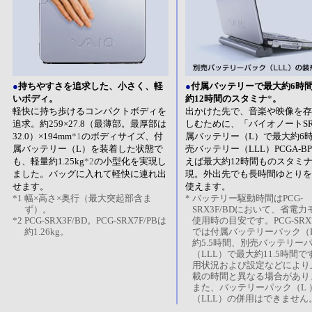
●
持ちやすさを追求した、小さく、軽
●
付属バッテリーで最大約6時
いボディ。
約12時間のスタミナ
*
。
軽快に持ち歩けるコンパクトボディを
出かけた先で、音楽や映像を存
追求。約259×27.8（最薄部。最厚部は
しむために、「バイオノートS
32.0）×194mm
*1
のボディサイズ、付
属バッテリー（L）で最大約6
属バッテリー（L）を装着した状態で
売バッテリー（LLL）PCGA-BP
も、軽量約1.25kg
*2
の小型化を実現し
えば最大約12時間ものスタミ
ました。バッグに入れて軽快に連れ出
現。外出先でも長時間ゆとりを
せます。
使えます。
*1
幅×高さ×奥行（最大突起部含ま
*
バッテリー駆動時間はPCG-
ず）。
SRX3F/BDにおいて、省電力
*2
PCG-SRX3F/BD。PCG-SRX7F/PBは
使用時の目安です。PCG-SRX7
約1.26kg。
では付属バッテリーパック（
約5.5時間、別売バッテリー
（LLL）で最大約11.5時間で
用状況および設定などにより
載の時間と異なる場合があり
また、バッテリーパック（L 
（LLL）の併用はできません