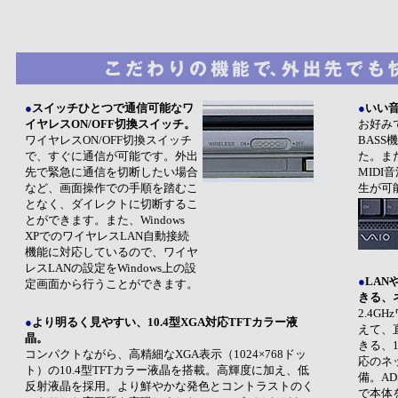
●
スイッチひとつで通信可能なワ
●
いい
イヤレスON/OFF切換スイッチ。
お好み
ワイヤレスON/OFF切換スイッチ
BAS
で、すぐに通信が可能です。外出
た。ま
先で緊急に通信を切断したい場合
MID
など、画面操作での手順を踏むこ
生が可
となく、ダイレクトに切断するこ
とができます。また、Windows
XPでのワイヤレスLAN自動接続
機能に対応しているので、ワイヤ
レスLANの設定をWindows上の設
●
LAN
定画面から行うことができます。
きる、
2.4G
●
より明るく見やすい、10.4型XGA対応TFTカラー液
えて、
晶。
きる、10
コンパクトながら、高精細なXGA表示（1024×768ドッ
応のネ
ト）の10.4型TFTカラー液晶を搭載。高輝度に加え、低
備。A
反射液晶を採用。より鮮やかな発色とコントラストのく
で本体