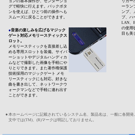
ョンの基本操作が、センタージョ
リカー
グで軽快に行えます。バックボタ
ーラン
ンを使えば、ひとつ前の操作へも
ンプ、
スムーズに戻ることができます。
プ、ハ
LAN、
の使用
●
音楽の楽しみを広げるマジック
目も美
ゲート対応メモリースティックス
ロット。
メモリースティックを直接差し込
める専用スロットを装備。サイバ
ーショットやデジタルハンディカ
ムなどで撮影した画像を手軽にや
りとりできます。また著作権保護
技術採用のマジックゲート メモ
リースティックにも対応。好きな
曲を書き出して、ネットワークウ
ォークマンなどで手軽に連れ出す
ことができます。
●
本ホームページに記載されているシステム名、製品名は、一般に各開発
文中では(TM)、(R)マークは明記しておりません。