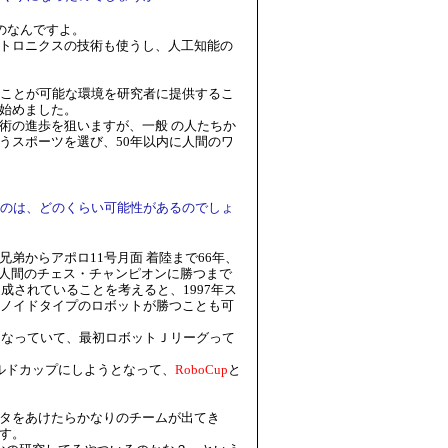
のなんですよ。
トロニクスの技術も使うし、人工知能の
ことが可能な環境を研究者に提供するこ
始めました。
術の進歩を狙いますが、一般 の人たちか
うスポーツを選び、50年以内に人間のワ
うのは、どのくらい可能性があるのでしょ
からアポロ11号月面 着陸まで66年、
が人間のチェス・チャンピオンに勝つまで
成されていることを考えると、1997年ス
マノイドタイプのロボットが勝つことも可
になっていて、最初ロボットＪリーグって
ルドカップにしようとなって、
RoboCup
と
。
タをあけたらかなりのチームが出てき
す。