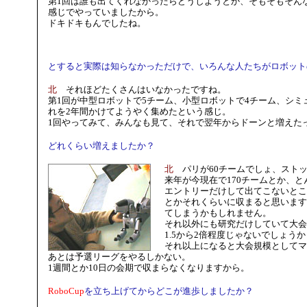
第1回は誰も出てくれなかったらどうしようとか、そもそもそん
感じでやっていましたから。
ドキドキもんでしたね。
とすると実際は知らなかっただけで、いろんな人たちがロボット
北
それほどたくさんはいなかったですね。
第1回が中型ロボットで5チーム、小型ロボットで4チーム、シミ
れを2年間かけてようやく集めたという感じ。
1回やってみて、みんなも見て、それで翌年からドーンと増えた
どれくらい増えましたか？
北
パリが60チームでしょ、ストッ
来年が今現在で170チームとか、
エントリーだけして出てこないところ
とかそれくらいに収まると思います
てしまうかもしれません。
それ以外にも研究だけしていて大会
1.5から2倍程度じゃないでしょうか
それ以上になると大会規模としてマ
あとは予選リーグをやるしかない。
1週間とか10日の会期で収まらなくなりますから。
RoboCup
を立ち上げてからどこが進歩しましたか？