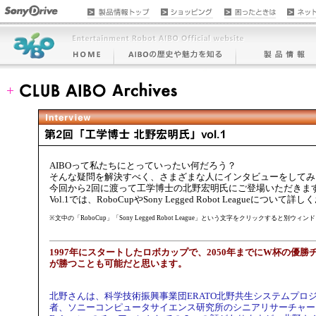
AIBOって私たちにとっていったい何だろう？
そんな疑問を解決すべく、さまざまな人にインタビューをしてみ
今回から2回に渡って工学博士の北野宏明氏にご登場いただきま
Vol.1では、RoboCupやSony Legged Robot Leagueについ
※文中の「RoboCup」「Sony Legged Robot League」という文字をクリックすると別
1997年にスタートしたロボカップで、2050年までにW杯の優
が勝つことも可能だと思います。
北野さんは、科学技術振興事業団ERATO北野共生システムプロ
者、ソニーコンピュータサイエンス研究所のシニアリサーチャー、R