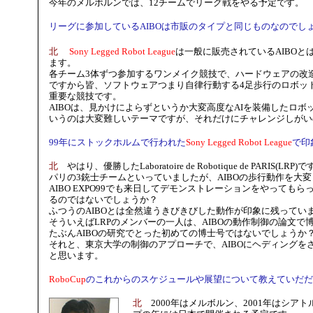
今年のメルボルンでは、12チームでリーグ戦をやる予定です。
リーグに参加しているAIBOは市販のタイプと同じものなのでし
北
Sony Legged Robot League
は一般に販売されているAIBOと
ます。
各チーム3体ずつ参加するワンメイク競技で、ハードウェアの改
ですから皆、ソフトウェアつまり自律行動する4足歩行のロボッ
重要な競技です。
AIBOは、見かけによらずというか大変高度なAIを装備したロボ
いうのは大変難しいテーマですが、それだけにチャレンジしがい
99年にストックホルムで行われた
Sony Legged Robot League
で印
北
やはり、優勝したLaboratoire de Robotique de PARIS(LRP)
パリの3銃士チームといっていましたが、AIBOの歩行動作を大
AIBO EXPO99でも来日してデモンストレーションをやっても
るのではないでしょうか？
ふつうのAIBOとは全然違うきびきびした動作が印象に残ってい
そういえばLRPのメンバーの一人は、AIBOの動作制御の論文で
たぶんAIBOの研究でとった初めての博士号ではないでしょうか
それと、東京大学の制御のアプローチで、AIBOにヘディングを
と思います。
RoboCup
のこれからのスケジュールや展望について教えていだだ
北
2000年はメルボルン、2001年はシアト