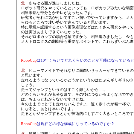
北
あらゆる面が進歩しましたね。
ロボット研究をやっているといっても、ロボカップみたいな場面
相当未熟な部分とかモレがあったんです。
研究者がそれに気が付いてすごい勢いでやっていますから、メカ
らゆるところで凄い勢いで進んでいると思います。
特に環境を認識するという画像処理などはたくさん研究をやって
のは実はあまりできていなかった。
それがロボカップの場合必須ですから、相当進みましたし、今も
メカトロニクスの制御等も重要なポイントで、これもずいぶん進
RoboCup
は10年くらいでどれくらいのことが可能になっている
北
ヒューマノイドでそれなりに面白いサッカーができているの
と思います。
走れるようになっているかどうかというのはたぶんギリギリのタ
しょう。
走ってジャンプというのはすごく難しいから......。
どのくらいそれが充分な形で、その後につながるような形ででき
は、ちょっとわからないですけどね。
今のままではとても走れないんですよ、速く歩くのが精一杯で。
になると、あとは早いですよ。
走るとかジャンプするとかが技術的にもすごく大きいところです
RoboCup
は現在どの様な構成になっているのですか？
北
簡単に説明しますと、ロボカップには現在4つの競技部門が