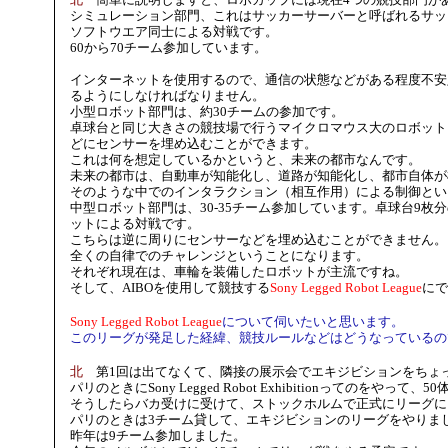
シミュレーション部門、これはサッカーサーバーと呼ばれるサッ
ソフトウエア同士による対戦です。
60から70チーム参加しています。
インターネットを使用するので、通信の状態などがある程度不安
るようにしなければなりません。
小型ロボット部門は、約30チームの参加です。
卓球台と同じ大きさの競技場で行うマイクロマウス大のロボット
どにセンサーを埋め込むことができます。
これは何を想定しているかというと、未来の都市なんです。
未来の都市は、自動車が知能化し、道路が知能化し、都市自体が
そのような中でのインタラクション（相互作用）による制御とい
中型ロボット部門は、30-35チーム参加しています。卓球台9
ットによる対戦です。
こちらは逆に周りにセンサーなどを埋め込むことができません。
全くの自律でのチャレンジということになります。
それぞれ現在は、車輪を装備したロボットが主流ですね。
そして、AIBOを使用して競技する
Sony Legged Robot League
にで
Sony Legged Robot League
について伺いたいと思います。
このリーグが発足した経緯、競技ルールなどはどうなっているの
北
第1回は出てなくて、隣接の展示会でエキジビションをちょ
パリのときにSony Legged Robot Exhibitionってのをやっ
そうしたらバカ受けに受けて、ストックホルムで正式にリーグに
パリのときは3チーム貸して、エキジビションのリーグをやりま
昨年は9チーム参加しました。