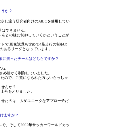
ょうか？
は少し違う研究者向けのAIBOを使用してい
造はできません。
トをどの様に制御していくかということが
ットで,画像認識も含めて4足歩行の制御と
のあるリーグとなっています。
象に残ったチームはどちらですか？
ですね。
変きめ細かく制御していました。
らったので、ご覧になられた方もいらっしゃ
ませんか？
博士号をとりました。
？
させたのは、大変ユニークなアプローチだ
けますか？
ルで、そして2002年サッカーワールドカッ