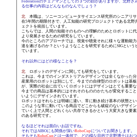
Federationのチェアマンとしての３つの顔がありますが、北野
る仕事の内容はどんなものなんでしょう？
北
本職は、ソニーコンピュータサイエンス研究所のシニアリサ
在5年間の期限付きで、人工知能の研究プロジェクトである北野
ェクトを統括しています。
こちらでは、人間の知能そのものへの理解のためとロボットに代
より発展させるための研究をしています。
今のところのアプローチでは、視覚や聴覚それに様々な運動能力
達を遂げるのか？というようなことを研究するためにSIGとい
ています。
それ以外にはどの様なことを？
北
ロボットのデザインに関しても研究をしています。
これは、今までのインダストリアルデザインでは全くなかった分
産業用のロボットは別にして、今までの自律型のロボットは基板
が、実際の社会に出ていくロボットにはデザインはとても重要な
今までの商品は基本的にはそれそのもののかたちが変化すること
いようにデザインされています。
ロボットはそれらとは明確に違い、常に動き続け基本の状態とい
このような常に動いている商品でどこからも破綻のないデザイン
ていく上で人間とどれくらい共存できるかという大変大きな要素
のある研究です。
なるほどそれは面白いお話ですね。
それではAIBOにも関係が深い
RoboCup
についてお聞きします。
そもそも
RoboCup
とは一体何で、どの様な目的で北野博士はおつ