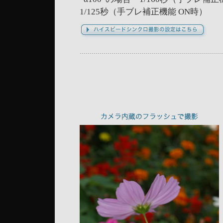
1/125秒（手ブレ補正機能 ON時）