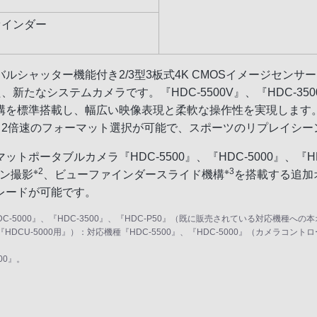
ァインダー
グローバルシャッター機能付き2/3型3板式4K CMOSイメージ
張した、新たなシステムカメラです。『HDC-5500V』、『HDC-
標準搭載し、幅広い映像表現と柔軟な操作性を実現します。また
速、2倍速のフォーマット選択が可能で、スポーツのリプレイシ
ータブルカメラ『HDC-5500』、『HDC-5000』、『HD
※2
※3
ョン撮影
、ビューファインダースライド機構
を搭載する追加
レードが可能です。
、『HDC-5000』、『HDC-3500』、『HDC-P50』（既に販売されている対応
『HDCU-5000用』）：対応機種『HDC-5500』、『HDC-5000』（カメラコン
。
00』。