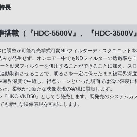
な特長
載（『HDC-5500V』、『HDC-3500V
ームレスに調整が可能な光学式可変NDフィルターディスクユニッ
込みが発生せず、オンエアー中でもNDフィルターの透過率を
ターと効果フィルターを併用することができることに加え、スロ
を連動制御させることで、明るさを一定に保ったまま被写界深
被写界深度で中継し、得点シーンといった場面では浅い深度に
った、柔軟かつ新たな映像表現の実現に貢献します。
C-VND50』としても発売します。既発売のシステムカメラ『HDC
ムでも新たな映像表現を可能にします。