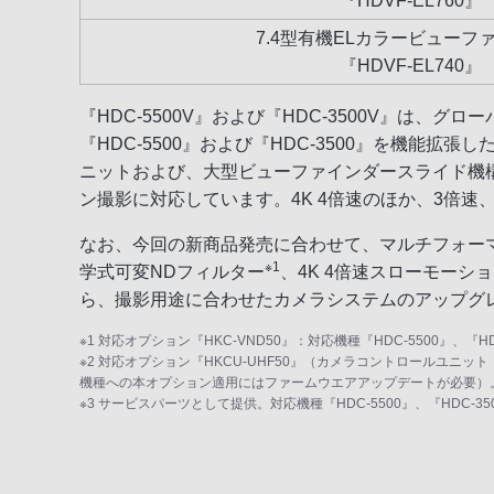
『HDVF-EL760』
7.4型有機ELカラービューフ
『HDVF-EL740』
『HDC-5500V』および『HDC-3500V』は、
『HDC-5500』および『HDC-3500』を機能拡
ニットおよび、大型ビューファインダースライド機構を
ン撮影に対応しています。4K 4倍速のほか、3倍
なお、今回の新商品発売に合わせて、マルチフォーマットポ
※1
学式可変NDフィルター
、4K 4倍速スローモーシ
ら、撮影用途に合わせたカメラシステムのアップグ
※1 対応オプション『HKC-VND50』：対応機種『HDC-5500』
※2 対応オプション『HKCU-UHF50』（カメラコントロールユニット
機種への本オプション適用にはファームウエアアップデートが必要）
※3 サービスパーツとして提供。対応機種『HDC-5500』、『HDC-35