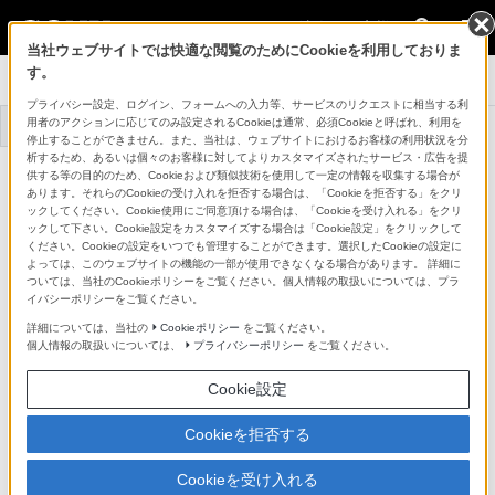
法人のお客様
当社ウェブサイトでは快適な閲覧のためにCookieを利用しておりま
す。
システムカメラ
プライバシー設定、ログイン、フォームへの入力等、サービスのリクエストに相当する利
用者のアクションに応じてのみ設定されるCookieは通常、必須Cookieと呼ばれ、利用を
トップ
商品一覧
事例一覧
停止することができません。また、当社は、ウェブサイトにおけるお客様の利用状況を分
析するため、あるいは個々のお客様に対してよりカスタマイズされたサービス・広告を提
7.4型有機ELカラービューファインダー
供する等の目的のため、Cookieおよび類似技術を使用して一定の情報を収集する場合が
HDVF-EL780
あります。それらのCookieの受け入れを拒否する場合は、「Cookieを拒否する」をクリ
詳細メニュー
ックしてください。Cookie使用にご同意頂ける場合は、「Cookieを受け入れる」をクリ
ックして下さい。Cookie設定をカスタマイズする場合は「Cookie設定」をクリックして
ください。Cookieの設定をいつでも管理することができます。選択したCookieの設定に
よっては、このウェブサイトの機能の一部が使用できなくなる場合があります。 詳細に
ついては、当社のCookieポリシーをご覧ください。個人情報の取扱いについては、プラ
イバシーポリシーをご覧ください。
詳細については、当社の
Cookieポリシー
をご覧ください。
個人情報の取扱いについては、
プライバシーポリシー
をご覧ください。
Cookie設定
Cookieを拒否する
Cookieを受け入れる