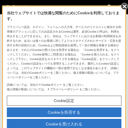
法人のお客様
当社ウェブサイトでは快適な閲覧のためにCookieを利用しておりま
す。
プライバシー設定、ログイン、フォームへの入力等、サービスのリクエストに相当する利
社名変更のお知らせ
用者のアクションに応じてのみ設定されるCookieは通常、必須Cookieと呼ばれ、利用を
停止することができません。また、当社は、ウェブサイトにおけるお客様の利用状況を分
2010年4月1日より、ソニーマーケティング株式会
析するため、あるいは個々のお客様に対してよりカスタマイズされたサービス・広告を提
供する等の目的のため、Cookieおよび類似技術を使用して一定の情報を収集する場合が
社の放送・企業向け業務をソニーブロードバンド
あります。それらのCookieの受け入れを拒否する場合は、「Cookieを拒否する」をクリ
ソリューション株式会社が引継ぎ、ソニービジネ
ックしてください。Cookie使用にご同意頂ける場合は、「Cookieを受け入れる」をクリ
ックして下さい。Cookie設定をカスタマイズする場合は「Cookie設定」をクリックして
スソリューション株式会社に社名変更を行いまし
ください。Cookieの設定をいつでも管理することができます。選択したCookieの設定に
よっては、このウェブサイトの機能の一部が使用できなくなる場合があります。 詳細に
た。
ついては、当社のCookieポリシーをご覧ください。個人情報の取扱いについては、プラ
イバシーポリシーをご覧ください。
詳細については、当社の
Cookieポリシー
をご覧ください。
個人情報の取扱いについては、
プライバシーポリシー
をご覧ください。
製品に関する重要なお知らせ一覧に戻る
Cookie設定
2010年4月1日更新
Cookieを拒否する
2007年7月3日
2007年8月14日更新
Cookieを受け入れる