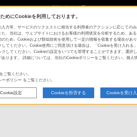
総合サポート・お問
ご購入検討
い合わせ
めにCookieを利用しております。
コーダー「HVR-S270J」 ご愛用のお客様へのお知らせとお詫び
力等、サービスのリクエストに相当する利用者のアクションに応じてのみ設定され
また、当社は、ウェブサイトにおけるお客様の利用状況を分析するため、ある
ため、Cookieおよび類似技術を使用して一定の情報を収集する場合がありま
クしてください。Cookie使用にご同意頂ける場合は、「Cookieを受け入れる
リックしてください。Cookieの設定をいつでも管理することができます。選択し
社名変更のお知らせ
あります。 詳細については、当社のCookieポリシーをご覧ください。個
株式会社の放送・企業向け業務をソニーブロードバンドソリューシ
をご覧ください。
シーポリシー
をご覧ください。
Cookie設定
Cookieを拒否する
Cookieを受け