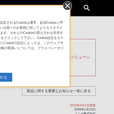
個人のお客様
るCookieは通常、必須Cookieと呼
いは個々のお客様に対してよりカスタマイ
す。それらのCookieの受け入れを拒否す
」をクリックして下さい。Cookie設定をカス
たCookieの設定によっては、このウェブサ
人情報の取扱いについては、プライバシーポリ
ョン株式会社が引継ぎ、ソニービジネスソリューシ
入れる
製品に関する重要なお知らせ一覧に戻る
2010年4月1日更新
2009年1月15日
ソニー株式会社