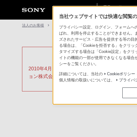
商品・ソリューショ
法人のお客様
ン情報
当社ウェブサイトでは快適な閲覧のた
法人のお客様
>製品に関する重要なお知らせ一覧
HDVカム
プライバシー設定、ログイン、フォームへの入
ばれ、利用を停止することができません。
ズされたサービス・広告を提供する等の目的の
る場合は、「Cookieを拒否する」をクリッ
タマイズする場合は「Cookie設定」をク
イトの機能の一部が使用できなくなる場合が
シーをご覧ください。
2010年4月1日より、ソニーマーケティング
詳細については、当社の
Cookieポリシー
ョン株式会社に社名変更を行いました。
個人情報の取扱いについては、
プライバ