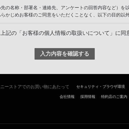
め先の名称・部署名・連絡先、アンケートの回答内容など）を
あらかじめお客様のご同意をいただくことなく、以下の目的以
の連絡および確認
上記の「お客様の個人情報の取扱いについて」に同
ログ等の送付を含みます）
キャンペーン情報などのご案内（資料やカタログ等の送付を含
提供のお願い
用目的に基づくお問い合わせに関する事項のお客様への連絡および確認などを行え
ソニーストアでのお買い物にあたって
セキュリティ・ブラウザ環境
会社情報
採用情報
特約店のご案内
意をいただくことなく、お客様の個人情報を第三者に提供する
要な業務の全部または一部を第三者に委託する場合（なお、弊社