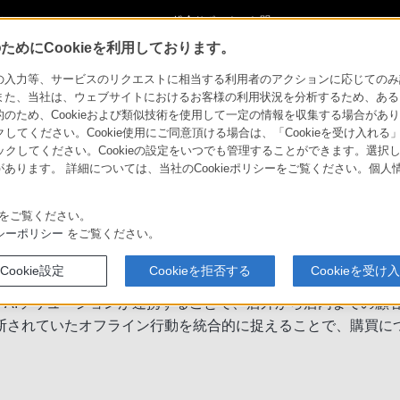
ショ
総合サポート・お問
ご購入検討
い合わせ
めにCookieを利用しております。
Innovations 2026 spring」アーカイブ動画 申し込みページ
力等、サービスのリクエストに相当する利用者のアクションに応じてのみ設定され
また、当社は、ウェブサイトにおけるお客様の利用状況を分析するため、ある
ため、Cookieおよび類似技術を使用して一定の情報を収集する場合がありま
ations 2026 spring」アーカイブ
クしてください。Cookie使用にご同意頂ける場合は、「Cookieを受け入れる
リックしてください。Cookieの設定をいつでも管理することができます。選択し
あります。 詳細については、当社のCookieポリシーをご覧ください。個
media Apex Innovations 2026 spring」のアーカ
をご覧ください。
シーポリシー
をご覧ください。
Cookie設定
Cookieを拒否する
Cookieを受け
×人流データ活用」
エッジAIソリューションが連携することで、店外から店内までの
断されていたオフライン行動を統合的に捉えることで、購買に