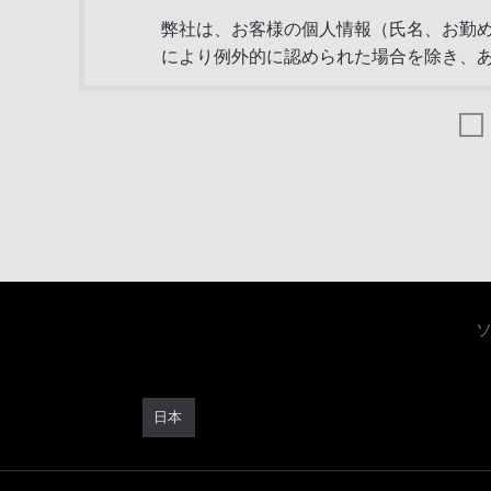
弊社は、お客様の個人情報（氏名、お勤
により例外的に認められた場合を除き、
①お問い合わせに関する事項のお客様へ
②弊社商品に関するご案内（資料やカタ
③弊社からのサービス、セミナー情報、
④アンケート等によるご意見やご感想の
⑤お客様からのお問い合わせ対応
⑥統計資料の作成
※お客様の個人情報をご提供いただけない場合、上記利
2. お客様の個人情報の共同利用について
日本
弊社は、以下の場合を除き、お客様の同
①上記1に定める目的の達成のために必