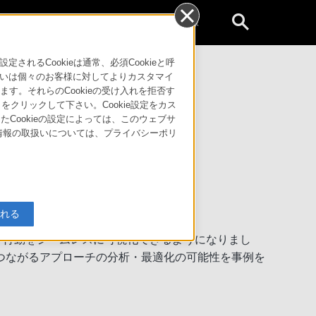
個人のお客様
るCookieは通常、必須Cookieと呼
いは個々のお客様に対してよりカスタマイ
す。それらのCookieの受け入れを拒否す
動画 申し込みページ
」をクリックして下さい。Cookie設定をカス
たCookieの設定によっては、このウェブサ
人情報の取扱いについては、プライバシーポリ
イブ配信です。
入れる
顧客行動をシームレスに可視化できるようになりまし
つながるアプローチの分析・最適化の可能性を事例を