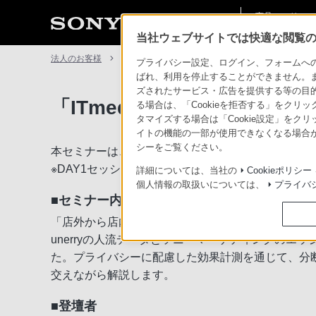
商品・ソリュー
法人のお客様
ン情報
当社ウェブサイトでは快適な閲覧のた
法人のお客様
イベント・セミナー一覧
「ITmedia Apex 
プライバシー設定、ログイン、フォームへの入
ばれ、利用を停止することができません。
ズされたサービス・広告を提供する等の目的の
「ITmedia Apex Innov
る場合は、「Cookieを拒否する」をクリッ
タマイズする場合は「Cookie設定」をク
イトの機能の一部が使用できなくなる場合が
シーをご覧ください。
本セミナーは、2026年6月3日（水）に開催されたセミナー「IT
※DAY1セッション1-1のパートのみ
詳細については、当社の
Cookieポリシー
個人情報の取扱いについては、
プライバ
■セミナー内容
「店外から店内までの顧客行動をつなぐ、エッジAI
unerryの人流データとソニーマーケティングの
た。プライバシーに配慮した効果計測を通じて、分
交えながら解説します。
■登壇者