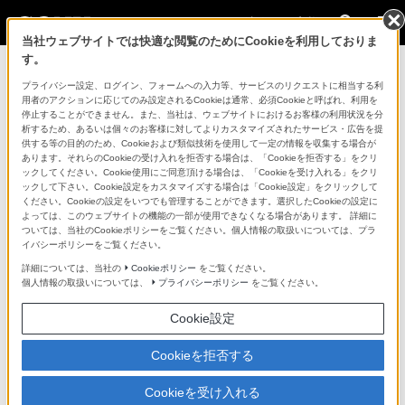
法人のお客様
当社ウェブサイトでは快適な閲覧のためにCookieを利用しておりま
す。
「ITmedia Backoffice Days 2026春 特
プライバシー設定、ログイン、フォームへの入力等、サービスのリクエストに相当する利
用者のアクションに応じてのみ設定されるCookieは通常、必須Cookieと呼ばれ、利用を
別編集版」アーカイブ動画 申し込み
停止することができません。また、当社は、ウェブサイトにおけるお客様の利用状況を分
析するため、あるいは個々のお客様に対してよりカスタマイズされたサービス・広告を提
ページ
供する等の目的のため、Cookieおよび類似技術を使用して一定の情報を収集する場合が
あります。それらのCookieの受け入れを拒否する場合は、「Cookieを拒否する」をクリ
ックしてください。Cookie使用にご同意頂ける場合は、「Cookieを受け入れる」をクリ
本セミナーは、2026年6月8日（月）に開催されたセミナ
ックして下さい。Cookie設定をカスタマイズする場合は「Cookie設定」をクリックして
ー「ITmedia Backoffice Days 2026春 特別編集版」のア
ください。Cookieの設定をいつでも管理することができます。選択したCookieの設定に
よっては、このウェブサイトの機能の一部が使用できなくなる場合があります。 詳細に
ーカイブ配信です。
ついては、当社のCookieポリシーをご覧ください。個人情報の取扱いについては、プラ
イバシーポリシーをご覧ください。
※セッション3のパートのみ
詳細については、当社の
Cookieポリシー
をご覧ください。
個人情報の取扱いについては、
プライバシーポリシー
をご覧ください。
■セミナー内容
「オフィス空間のDXと新しいコミュニケーションスタイ
Cookie設定
ル」
Cookieを拒否する
オフィス空間のDXをテーマに、ICT機器を活用した新し
いコミュニケーションスタイルと生産性向上のヒントを
Cookieを受け入れる
解説するセミナーです。イトーキ田口氏が組織のエンゲ