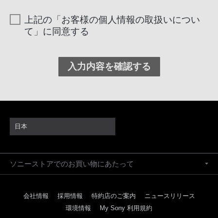
により例外的に認められた場合を除き、あらかじめ
上記の「お客様の個人情報の取扱いについ
お客様のご同意をいただくことなく、以下の目的以
て」に同意する
外で利用することはありません。
①お問い合わせに関する事項のお客様への連絡およ
び確認
②弊社商品に関するご案内（資料やカタログ等の送
付を含みます）
③弊社からのサービス、セミナー情報、キャンペー
ン情報などのご案内（資料やカタログ等の送付を含
日本
みます）
④アンケート等によるご意見やご感想の提供のお願
い
ソニーストアでのお買い物にあたって
⑤お客様からのお問い合わせ対応
⑥統計資料の作成
会社情報
採用情報
特約店のご案内
ニュースリリース
※お客様の個人情報をご提供いただけない場合、上記利用目的に基づくお
環境情報
My Sony 利用規約
問い合わせに関する事項のお客様への連絡および確認などを行えないこと
があります。