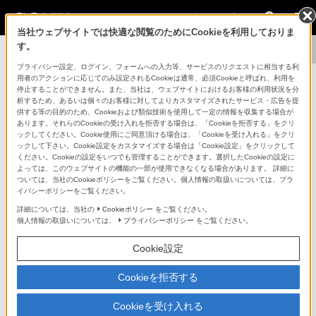
法人のお客様
当社ウェブサイトでは快適な閲覧のためにCookieを利用しておりま
す。
導入事例：プラウドライフ株式会社 様
プライバシー設定、ログイン、フォームへの入力等、サービスのリクエストに相当する利
用者のアクションに応じてのみ設定されるCookieは通常、必須Cookieと呼ばれ、利用を
停止することができません。また、当社は、ウェブサイトにおけるお客様の利用状況を分
析するため、あるいは個々のお客様に対してよりカスタマイズされたサービス・広告を提
供する等の目的のため、Cookieおよび類似技術を使用して一定の情報を収集する場合が
あります。それらのCookieの受け入れを拒否する場合は、「Cookieを拒否する」をクリ
ックしてください。Cookie使用にご同意頂ける場合は、「Cookieを受け入れる」をクリ
ックして下さい。Cookie設定をカスタマイズする場合は「Cookie設定」をクリックして
ください。Cookieの設定をいつでも管理することができます。選択したCookieの設定に
よっては、このウェブサイトの機能の一部が使用できなくなる場合があります。 詳細に
ついては、当社のCookieポリシーをご覧ください。個人情報の取扱いについては、プラ
イバシーポリシーをご覧ください。
詳細については、当社の
Cookieポリシー
をご覧ください。
個人情報の取扱いについては、
プライバシーポリシー
をご覧ください。
Cookie設定
Cookieを拒否する
Cookieを受け入れる