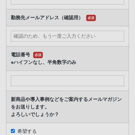
弊社における個人情報の取り扱い方針につきましては、下
記「プライバシーポリシー」を参照ください。
https://www.sony.jp/CorporateCruise/privacy/
勤務先メールアドレス（確認用）
必須
電話番号
必須
※ハイフンなし、半角数字のみ
新商品や導入事例などをご案内するメールマガジン
をお送りします。
よろしいでしょうか？
希望する