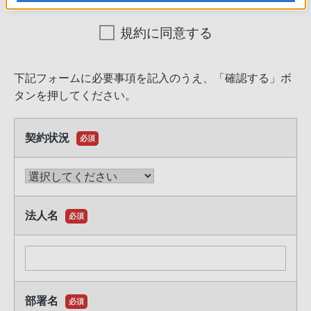
2.収集する個人情報：
規約に同意する
会社名、部署名、役職名、住所、氏名、電話番号、FAX番
号、メールアドレスおよびお客様の要望事項など
下記フォームに必要事項を記入のうえ、「確認する」ボ
3.個人情報の利用目的：
タンを押してください。
お客様からご提供いただいた個人情報は下記の目的に使用
いたします。
契約状況
必須
お問い合わせに関する事項のお客様への連絡及び
確認
資料やカタログ等の送付
商品やサービス、セミナー情報、キャンペーン情
法人名
報などのご案内
必須
アンケート等によるご意見やご感想の提供のお願
い
統計資料の作成
展示会・セミナーへのご参加の確認と連絡および
そのフォローアップ
部署名
必須