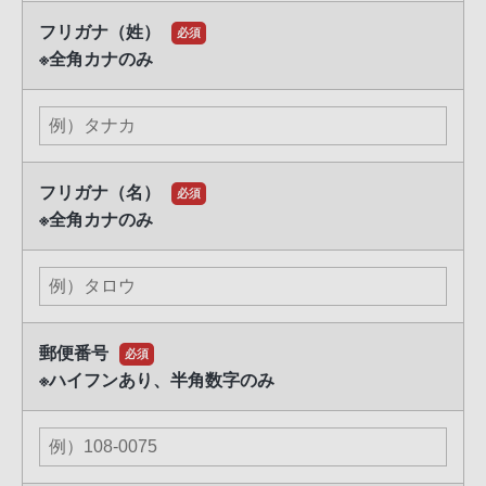
場合について：
フリガナ（姓）
必須
※全角カナのみ
必須事項のご提供をいただけない場合、お問い合わせに応
じられない場合やお申し込みをお断りさせていただくこと
があります。
6.個人情報の開示等のご請求について：
フリガナ（名）
弊社は、個人情報に関する開示等を求められた場合、提供
必須
者ご本人であることの確認後、本人が提供した個人情報の
※全角カナのみ
内容確認、修正および更新、削除、または利用および開
示、訂正に関する、同意の一部あるいは全部の撤回につい
て合理的な範囲で速やかに応じます。
7.個人情報に関するお問い合わせ窓口：
郵便番号
必須
ソニー業務用商品相談窓口
※ハイフンあり、半角数字のみ
電話番号：0120-788-333
※携帯電話・一部のIP電話などフリーダイヤルがご利用に
なれない場合 050-3754-9550
（月～金 9：00－18：00 土・日・祝日、および弊社休