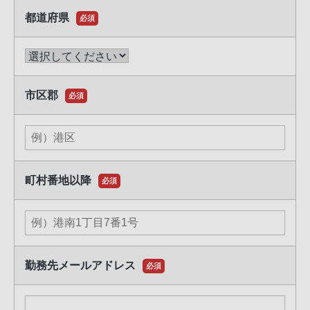
業日は除く）
都道府県
必須
8.個人情報の安全管理措置等について：
お預かりした個人情報はその利用目的の範囲内で正確かつ
最新の内容に保つよう努め、不正アクセス、改ざん、漏洩
などから守るべく適切な安全管理措置を講じます。また法
市区郡
必須
令により例外として認められる場合を除き、ご本人の同意
を得ることなく第三者への開示、提供は行いません。
9.クッキー、ウェブビーコン、その他の類似技術の
使用について：
町村番地以降
必須
弊社は、クッキーウェブビーコン等を、カスタマイズした
サービスを提供するため、お客様を識別する情報と関連付
ける場合がございます。弊社における、クッキー、ウェブ
ビーコンその他の類似技術の使用については、下記「Coo
kieポリシー」をご参照ください。
勤務先メールアドレス
https://www.sony.jp/CorporateCruise/privacy/website.html
必須
10.その他、個人情報の取り扱い方針について：