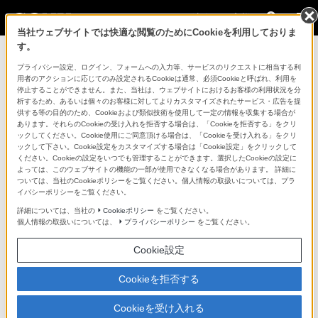
法人のお客様
当社ウェブサイトでは快適な閲覧のためにCookieを利用しておりま
す。
Callsign問い合わせフォーム
プライバシー設定、ログイン、フォームへの入力等、サービスのリクエストに相当する利
用者のアクションに応じてのみ設定されるCookieは通常、必須Cookieと呼ばれ、利用を
停止することができません。また、当社は、ウェブサイトにおけるお客様の利用状況を分
ソニーマーケティング株式会社は、お客様からご提供い
析するため、あるいは個々のお客様に対してよりカスタマイズされたサービス・広告を提
ただく個人情報の保護のため
プライバシーポリシー
を定
供する等の目的のため、Cookieおよび類似技術を使用して一定の情報を収集する場合が
あります。それらのCookieの受け入れを拒否する場合は、「Cookieを拒否する」をクリ
めています。 ご提供いただいたお客様の個人情報は、こ
ックしてください。Cookie使用にご同意頂ける場合は、「Cookieを受け入れる」をクリ
ックして下さい。Cookie設定をカスタマイズする場合は「Cookie設定」をクリックして
の
プライバシーポリシー
と下記の規定に基づき取扱わせ
ください。Cookieの設定をいつでも管理することができます。選択したCookieの設定に
ていただきます。ご同意の上、個人情報のご提供をお願
よっては、このウェブサイトの機能の一部が使用できなくなる場合があります。 詳細に
ついては、当社のCookieポリシーをご覧ください。個人情報の取扱いについては、プラ
いいたします。
イバシーポリシーをご覧ください。
詳細については、当社の
Cookieポリシー
をご覧ください。
個人情報の取り扱いについて
個人情報の取扱いについては、
プライバシーポリシー
をご覧ください。
Cookie設定
Cookieを拒否する
1.個人情報の収集者：
Cookieを受け入れる
ソニーマーケティング株式会社