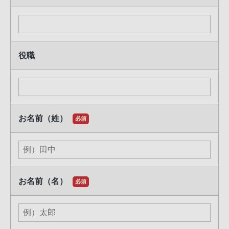
4.共同利用について：
弊社は、お客様にご入力いただきました個人情報につき、
以下のとおり、ソニーグループエレクトロニクス関連会社
およびソニーネットワークコミュニケーションズ株式会社
役職
と共同して利用する場合があります。
共同利用の対象となる個人データの項目
上記2.のとおり
共同利用者の範囲
ソニーグループエレクトロニクス関連会社
お名前（姓）
必須
〔会社一覧〕
https://www.sony.com/ja/privacy/join
tlyuse.html
およびソニーネットワークコミュニケーションズ
株式会社
共同利用者の利用目的
上記3.のとおり
お名前（名）
必須
共同利用される個人データの管理について責任を
有する者
ソニーマーケティング株式会社
5.入力必須とさせていただいた情報のご提供がない