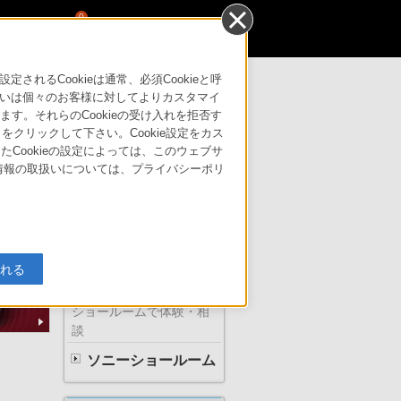
0
るCookieは通常、必須Cookieと呼
いは個々のお客様に対してよりカスタマイ
す。それらのCookieの受け入れを拒否す
トア
サポート・お問い合わせ
」をクリックして下さい。Cookie設定をカス
たCookieの設定によっては、このウェブサ
人情報の取扱いについては、プライバシーポリ
ソニーの本屋
入れる
ショールームで体験・相
談
ソニーショールーム