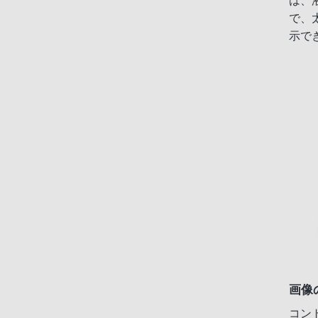
は、
で、
示で
画像
コン