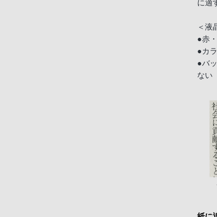
に適
＜液
●赤
●カ
●バ
ない
紙に