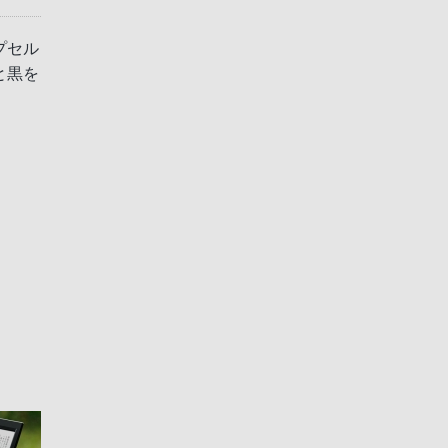
プセル
と黒を