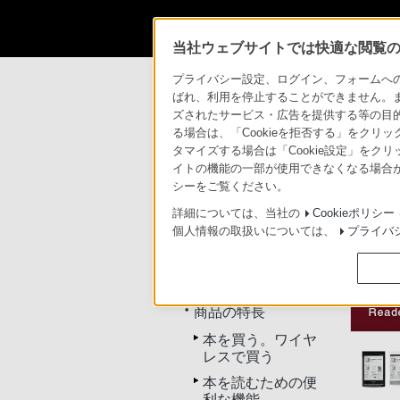
当社ウェブサイトでは快適な閲覧のた
商品情報・ストア
ソニーの電子書籍
PR
プライバシー設定、ログイン、フォームへの入
ばれ、利用を停止することができません。
ズされたサービス・広告を提供する等の目的の
ソニーの電子書籍
る場合は、「Cookieを拒否する」をクリッ
タマイズする場合は「Cookie設定」をク
イトの機能の一部が使用できなくなる場合が
ソ
トップ
商品情報
シーをご覧ください。
お
詳細については、当社の
Cookieポリシー
個人情報の取扱いについては、
プライバ
PRS-G1
トップ
商品の特長
本を買う。ワイヤ
レスで買う
本を読むための便
利な機能