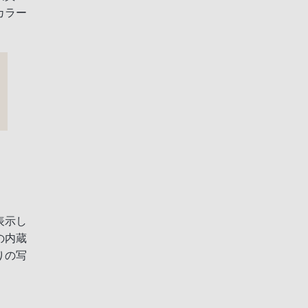
カラー
表示し
の内蔵
りの写