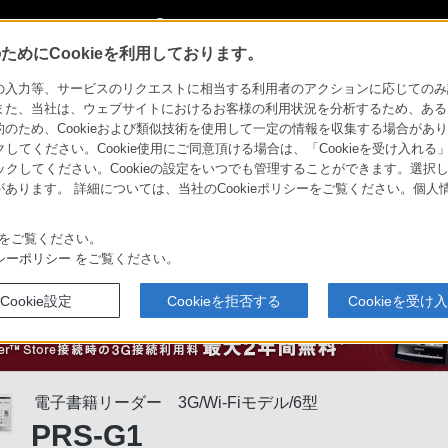
My Sonyに新規登録
サインイン
サインインするともっと便利に
めにCookieを利用しております。
S-G1
特長 : 見やすいディスプレイ
力等、サービスのリクエストに相当する利用者のアクションに応じてのみ設定され
また、当社は、ウェブサイトにおけるお客様の利用状況を分析するため、ある
ため、Cookieおよび類似技術を使用して一定の情報を収集する場合がありま
ソニーの電子書籍ス
クしてください。Cookie使用にご同意頂ける場合は、「Cookieを受け入れる
リックしてください。Cookieの設定をいつでも管理することができます。選択し
あります。 詳細については、当社のCookieポリシーをご覧ください。個
ニーストア
買い物情報
をご覧ください。
シーポリシー
をご覧ください。
Cookie設定
Cookieを拒否する
Cookieを受け
電子書籍リーダー 3G/Wi-Fiモデル/6型
PRS-G1