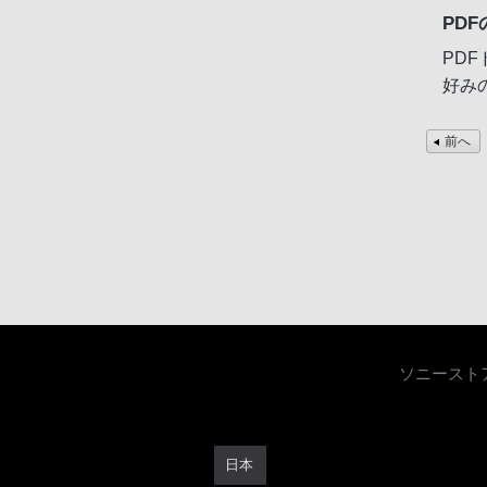
PD
PD
好み
前へ
ソニースト
日本