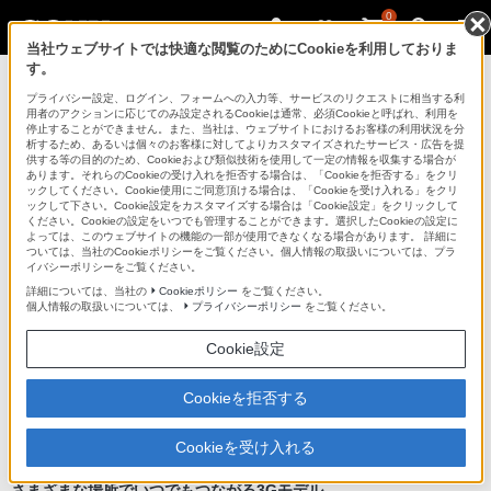
0
当社ウェブサイトでは快適な閲覧のためにCookieを利用しておりま
す。
ソニーの電子書籍
プライバシー設定、ログイン、フォームへの入力等、サービスのリクエストに相当する利
用者のアクションに応じてのみ設定されるCookieは通常、必須Cookieと呼ばれ、利用を
停止することができません。また、当社は、ウェブサイトにおけるお客様の利用状況を分
析するため、あるいは個々のお客様に対してよりカスタマイズされたサービス・広告を提
PRS-G1
供する等の目的のため、Cookieおよび類似技術を使用して一定の情報を収集する場合が
あります。それらのCookieの受け入れを拒否する場合は、「Cookieを拒否する」をクリ
ックしてください。Cookie使用にご同意頂ける場合は、「Cookieを受け入れる」をクリ
ックして下さい。Cookie設定をカスタマイズする場合は「Cookie設定」をクリックして
ください。Cookieの設定をいつでも管理することができます。選択したCookieの設定に
よっては、このウェブサイトの機能の一部が使用できなくなる場合があります。 詳細に
ついては、当社のCookieポリシーをご覧ください。個人情報の取扱いについては、プラ
イバシーポリシーをご覧ください。
詳細については、当社の
Cookieポリシー
をご覧ください。
個人情報の取扱いについては、
プライバシーポリシー
をご覧ください。
Cookie設定
Cookieを拒否する
Cookieを受け入れる
さまざまな場所でいつでもつながる3Gモデル